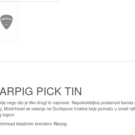
RPIG PICK TIN
ije nego što je itko drugi to napravio. Nepokolebljiva predanost benda g
daj. Motörhead se oslanja na Dunlopove trzalice koje pomažu u izradi nj
g logom.
Motörhead klasičnim brendom Warpig.