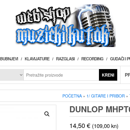
BUBNJEVI
KLAVIJATURE
RAZGLASI
RECORDING
GUDAČI I 
PR
KRENI
POČETNA
»
1/ GITARE I PRIBOR
»
DUNLOP MHPT0
14,50
€
(109,00 kn)