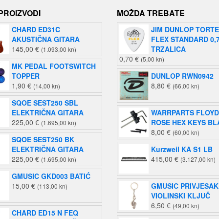
 PROIZVODI
MOŽDA TREBATE
CHARD ED31C
JIM DUNLOP TORT
AKUSTIČNA GITARA
FLEX STANDARD 0,
145,00
€
TRZALICA
(1.093,00 kn)
0,70
€
(5,00 kn)
MK PEDAL FOOTSWITCH
TOPPER
DUNLOP RWN0942
1,90
€
8,80
€
(14,00 kn)
(66,00 kn)
SQOE SEST250 SBL
ELEKTRIČNA GITARA
WARRPARTS FLOYD
225,00
€
ROSE HEX KEYS BL
(1.695,00 kn)
8,00
€
(60,00 kn)
SQOE SEST250 BK
ELEKTRIČNA GITARA
Kurzweil KA S1 LB
225,00
€
415,00
€
(1.695,00 kn)
(3.127,00 kn)
GMUSIC GKD003 BATIĆ
15,00
€
GMUSIC PRIVJESAK
(113,00 kn)
VIOLINSKI KLJUČ
6,50
€
(49,00 kn)
CHARD ED15 N FEQ