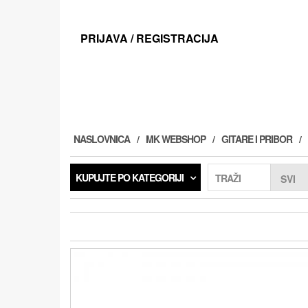
Preskoči
na
sadržaj
PRIJAVA / REGISTRACIJA
NASLOVNICA
MK WEBSHOP
GITARE I PRIBOR
KUPUJTE PO KATEGORIJI
TRAŽI