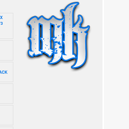
EX
73
ACK