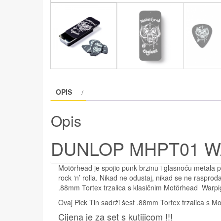
OPIS
Opis
DUNLOP MHPT01 WA
Motörhead je spojio punk brzinu i glasnoću metala pr
rock ‘n’ rolla. Nikad ne odustaj, nikad se ne raspro
.88mm Tortex trzalica s klasičnim Motörhead Warpi
Ovaj Pick Tin sadrži šest .88mm Tortex trzalica s 
Cijena je za set s kutijicom !!!