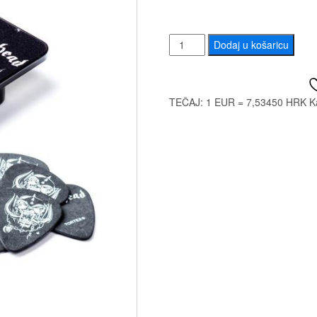
DUNLOP
Dodaj u košaricu
MHPT01
WARPIG
PICK
TEČAJ: 1 EUR = 7,53450 HRK
K
TIN
količina