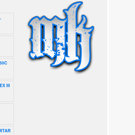
L
50C
X III
UITAR