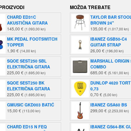
 PROIZVODI
MOŽDA TREBATE
CHARD ED31C
TAYLOR BAR STOO
AKUSTIČNA GITARA
BROWN 24"
145,00
€
135,00
€
(1.093,00 kn)
(1.017,00 kn)
MK PEDAL FOOTSWITCH
IBANEZ GSB50-C4
TOPPER
GUITAR STRAP
1,90
€
26,00
€
(14,00 kn)
(196,00 kn)
SQOE SEST250 SBL
MARSHALL ORIGIN 
ELEKTRIČNA GITARA
COMBO
225,00
€
685,00
€
(1.695,00 kn)
(5.161,00 kn)
SQOE SEST250 BK
DUNLOP 4620 TORTE
ELEKTRIČNA GITARA
0,73
225,00
€
0,70
€
(1.695,00 kn)
(5,00 kn)
GMUSIC GKD003 BATIĆ
IBANEZ GSA60 BS
15,00
€
299,00
€
(113,00 kn)
(2.253,00 kn)
CHARD ED15 N FEQ
IBANEZ GS64-BK G