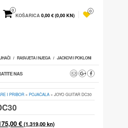
0
0
KOŠARICA
0,00 € (0,00 KN)
PUHAČI
RASVJETA I NJEGA
JACKOVI I POKLONI
ATITE NAS
ARE I PRIBOR
»
POJAČALA
» JOYO GUITAR DC30
DC30
Izvorna
Trenutna
175,00
€
(1.319,00 kn)