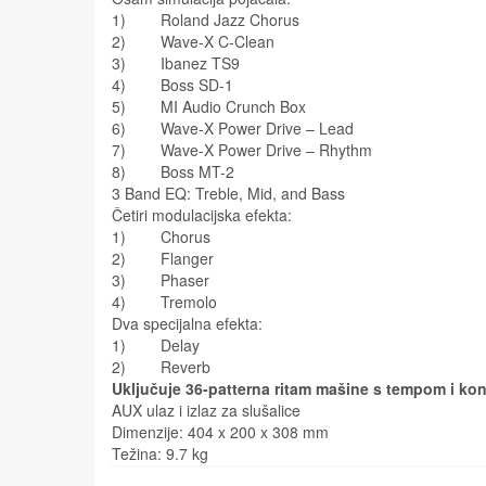
1) Roland Jazz Chorus
2) Wave-X C-Clean
3) Ibanez TS9
4) Boss SD-1
5) MI Audio Crunch Box
6) Wave-X Power Drive – Lead
7) Wave-X Power Drive – Rhythm
8) Boss MT-2
3 Band EQ: Treble, Mid, and Bass
Četiri modulacijska efekta:
1) Chorus
2) Flanger
3) Phaser
4) Tremolo
Dva specijalna efekta:
1) Delay
2) Reverb
Uključuje 36-patterna ritam mašine s tempom i ko
AUX ulaz i izlaz za slušalice
Dimenzije: 404 x 200 x 308 mm
Težina: 9.7 kg