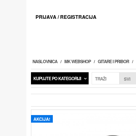
Preskoči
na
sadržaj
PRIJAVA / REGISTRACIJA
NASLOVNICA
MK WEBSHOP
GITARE I PRIBOR
KUPUJTE PO KATEGORIJI
TRAŽI
AKCIJA!