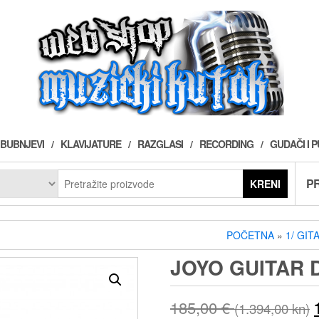
BUBNJEVI
KLAVIJATURE
RAZGLASI
RECORDING
GUDAČI I 
PR
KRENI
POČETNA
»
1/ GIT
JOYO GUITAR 
185,00
€
(1.394,00 kn)