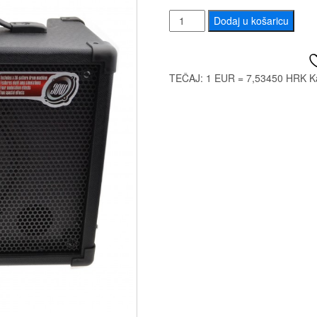
JOYO
Dodaj u košaricu
GUITAR
DC30
j
količina
TEČAJ: 1 EUR = 7,53450 HRK
K