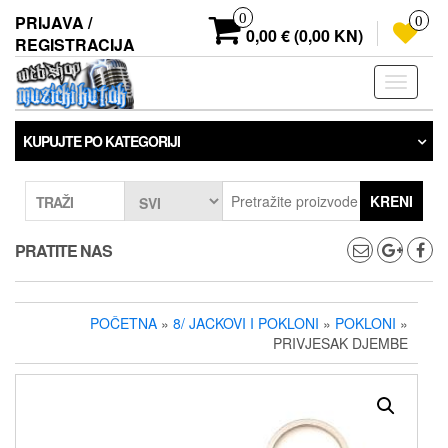
Preskoči
0
PRIJAVA /
0
na
0,00 € (0,00 KN)
REGISTRACIJA
sadržaj
Prebaci
navigaci
KUPUJTE PO KATEGORIJI
KRENI
TRAŽI
PRATITE NAS
POČETNA
»
8/ JACKOVI I POKLONI
»
POKLONI
»
PRIVJESAK DJEMBE