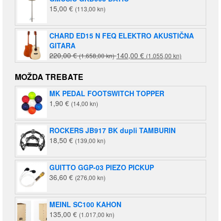
15,00
€
(113,00 kn)
CHARD ED15 N FEQ ELEKTRO AKUSTIČNA
GITARA
Izvorna
Trenutna
220,00
€
140,00
€
(1.658,00 kn)
(1.055,00 kn)
cijena
cijena
bila
je:
MOŽDA TREBATE
je:
140,00 €
MK PEDAL FOOTSWITCH TOPPER
220,00 €
(1.055,00
1,90
€
(14,00 kn)
(1.658,00
kn).
kn).
ROCKERS JB917 BK dupli TAMBURIN
18,50
€
(139,00 kn)
GUITTO GGP-03 PIEZO PICKUP
36,60
€
(276,00 kn)
MEINL SC100 KAHON
135,00
€
(1.017,00 kn)