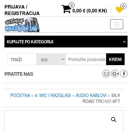
Preskoči
0
PRIJAVA /
0
na
0,00 € (0,00 KN)
REGISTRACIJA
sadržaj
Prebaci
navigaci
KUPUJTE PO KATEGORIJI
KRENI
TRAŽI
PRATITE NAS
POČETNA
»
4/ MIC I RAZGLASI
»
AUDIO KABLOVI
» SILK
ROAD TRC107-9FT