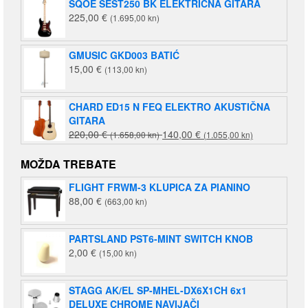
SQOE SEST250 BK ELEKTRIČNA GITARA
225,00
€
(1.695,00 kn)
GMUSIC GKD003 BATIĆ
15,00
€
(113,00 kn)
CHARD ED15 N FEQ ELEKTRO AKUSTIČNA
GITARA
Izvorna
Trenutna
220,00
€
140,00
€
(1.658,00 kn)
(1.055,00 kn)
cijena
cijena
bila
je:
MOŽDA TREBATE
je:
140,00 €
FLIGHT FRWM-3 KLUPICA ZA PIANINO
220,00 €
(1.055,00
88,00
€
(663,00 kn)
(1.658,00
kn).
kn).
PARTSLAND PST6-MINT SWITCH KNOB
2,00
€
(15,00 kn)
STAGG AK/EL SP-MHEL-DX6X1CH 6x1
DELUXE CHROME NAVIJAČI