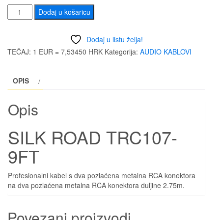
SILK
Dodaj u košaricu
ROAD
TRC107-
Dodaj u listu želja!
9FT
TEČAJ: 1 EUR = 7,53450 HRK
Kategorija:
AUDIO KABLOVI
količina
OPIS
Opis
SILK ROAD TRC107-
9FT
Profesionalni kabel s dva pozlaćena metalna RCA konektora
na dva pozlaćena metalna RCA konektora duljine 2.75m.
Povezani proizvodi