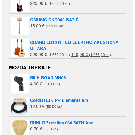
225,00
€
(1.695,00 kn)
GMUSIC GKD003 BATIĆ
15,00
€
(113,00 kn)
CHARD ED15 N FEQ ELEKTRO AKUSTIČNA
GITARA
Izvorna
Trenutna
220,00
€
140,00
€
(1.658,00 kn)
(1.055,00 kn)
cijena
cijena
bila
je:
MOŽDA TREBATE
je:
140,00 €
SILK ROAD MH06
220,00 €
(1.055,00
4,00
€
(30,00 kn)
(1.658,00
kn).
kn).
Cordial EI 6 PR Elements 6m
12,00
€
(90,00 kn)
DUNLOP trzalica 060 50TH Ann.
0,70
€
(5,00 kn)