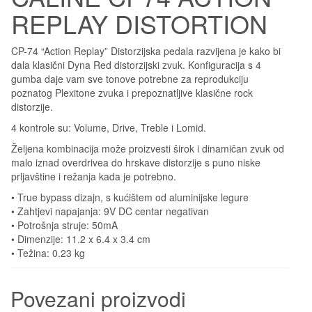
REPLAY DISTORTION
CP-74 “Action Replay” Distorzijska pedala razvijena je kako bi
dala klasični Dyna Red distorzijski zvuk. Konfiguracija s 4
gumba daje vam sve tonove potrebne za reprodukciju
poznatog Plexitone zvuka i prepoznatljive klasične rock
distorzije.
4 kontrole su: Volume, Drive, Treble i Lomid.
Željena kombinacija može proizvesti širok i dinamičan zvuk od
malo iznad overdrivea do hrskave distorzije s puno niske
prljavštine i režanja kada je potrebno.
• True bypass dizajn, s kućištem od aluminijske legure
• Zahtjevi napajanja: 9V DC centar negativan
• Potrošnja struje: 50mA
• Dimenzije: 11.2 x 6.4 x 3.4 cm
• Težina: 0.23 kg
Povezani proizvodi