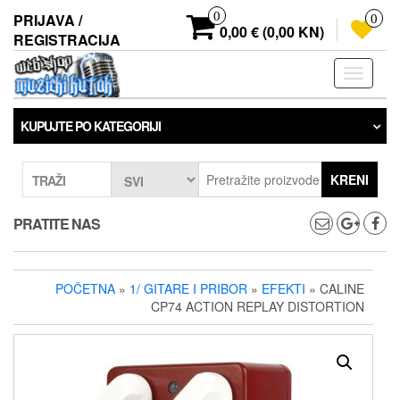
Preskoči
0
PRIJAVA /
0
na
0,00 € (0,00 KN)
REGISTRACIJA
sadržaj
Prebaci
navigaci
KUPUJTE PO KATEGORIJI
KRENI
TRAŽI
PRATITE NAS
POČETNA
»
1/ GITARE I PRIBOR
»
EFEKTI
» CALINE
CP74 ACTION REPLAY DISTORTION