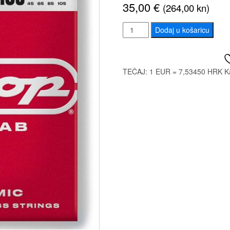
35,00
€
(264,00 kn)
DUNLOP
Dodaj u košaricu
DBHYN45105
DUAL
DYNAMIC
TEČAJ: 1 EUR = 7,53450 HRK
K
HYBRID
NICKEL
BASS
STRINGS
45-
105
količina