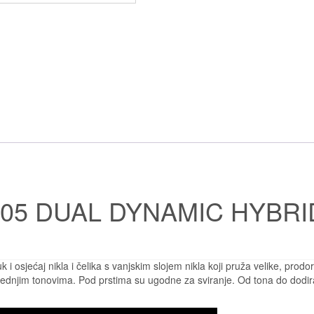
5 DUAL DYNAMIC HYBRI
uk i osjećaj nikla i čelika s vanjskim slojem nikla koji pruža velike, prod
srednjim tonovima. Pod prstima su ugodne za sviranje. Od tona do dodira,