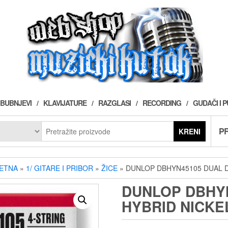
BUBNJEVI
KLAVIJATURE
RAZGLASI
RECORDING
GUDAČI I 
PR
KRENI
ETNA
»
1/ GITARE I PRIBOR
»
ŽICE
» DUNLOP DBHYN45105 DUAL D
DUNLOP DBHY
HYBRID NICKE