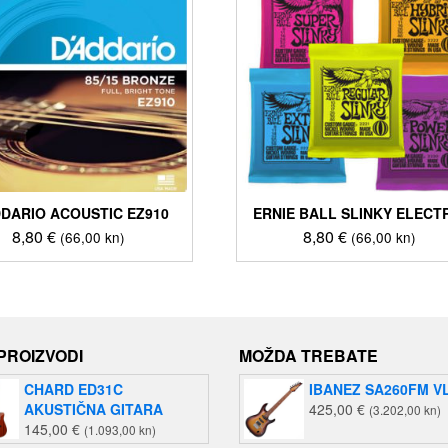
DDARIO ACOUSTIC EZ910
ERNIE BALL SLINKY ELECT
8,80
€
8,80
€
(66,00 kn)
(66,00 kn)
Ovaj
proizvod
ima
više
varijanti.
 PROIZVODI
MOŽDA TREBATE
Opcije
se
CHARD ED31C
IBANEZ SA260FM V
mogu
AKUSTIČNA GITARA
425,00
€
(3.202,00 kn)
odabrati
145,00
€
(1.093,00 kn)
na