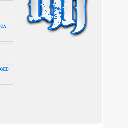
ICA
AGED