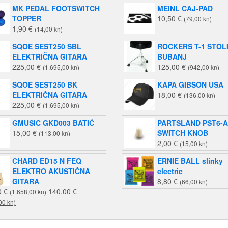
MK PEDAL FOOTSWITCH
MEINL CAJ-PAD
stranici
TOPPER
10,50
€
proizvoda
(79,00 kn)
1,90
€
(14,00 kn)
SQOE SEST250 SBL
ROCKERS T-1 STOL
ELEKTRIČNA GITARA
BUBANJ
225,00
€
125,00
€
(1.695,00 kn)
(942,00 kn)
SQOE SEST250 BK
KAPA GIBSON USA
ELEKTRIČNA GITARA
18,00
€
(136,00 kn)
225,00
€
(1.695,00 kn)
GMUSIC GKD003 BATIĆ
PARTSLAND PST6-
15,00
€
SWITCH KNOB
(113,00 kn)
2,00
€
(15,00 kn)
CHARD ED15 N FEQ
ERNIE BALL slinky
ELEKTRO AKUSTIČNA
electric
GITARA
8,80
€
(66,00 kn)
Izvorna
0
€
140,00
€
(1.658,00 kn)
Trenutna
cijena
00 kn)
cijena
bila
je:
je: