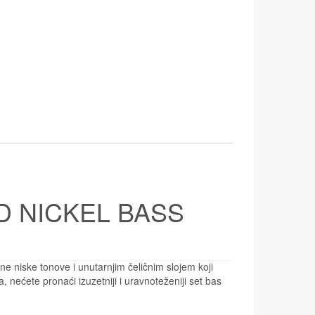
D NICKEL BASS
orne niske tonove i unutarnjim čeličnim slojem koji
 nećete pronaći izuzetniji i uravnoteženiji set bas