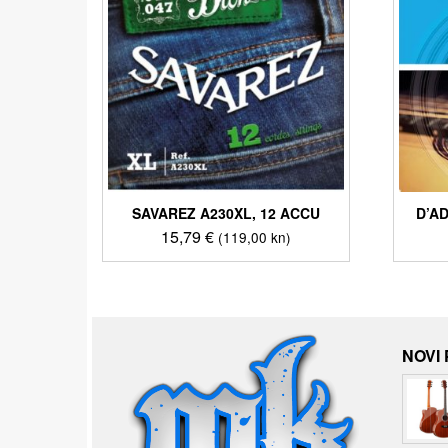
SAVAREZ A230XL, 12 ACCU
D’A
15,79
€
(119,00 kn)
NOVI