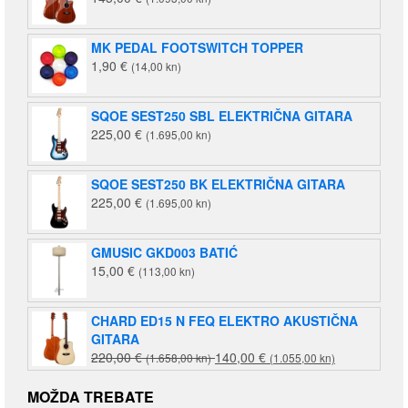
MK PEDAL FOOTSWITCH TOPPER
1,90
€
(14,00 kn)
SQOE SEST250 SBL ELEKTRIČNA GITARA
225,00
€
(1.695,00 kn)
SQOE SEST250 BK ELEKTRIČNA GITARA
225,00
€
(1.695,00 kn)
GMUSIC GKD003 BATIĆ
15,00
€
(113,00 kn)
CHARD ED15 N FEQ ELEKTRO AKUSTIČNA
GITARA
Izvorna
Trenutna
220,00
€
140,00
€
(1.658,00 kn)
(1.055,00 kn)
cijena
cijena
bila
je:
MOŽDA TREBATE