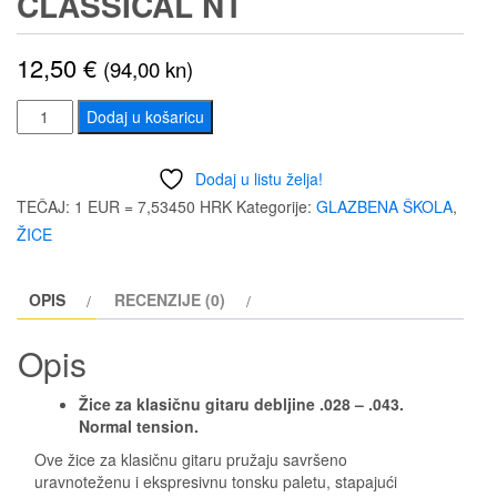
CLASSICAL NT
12,50
€
(94,00 kn)
DUNLOP
Dodaj u košaricu
DCV100NS
CLASSICAL
Dodaj u listu želja!
NT
TEČAJ: 1 EUR = 7,53450 HRK
Kategorije:
GLAZBENA ŠKOLA
,
količina
ŽICE
OPIS
RECENZIJE (0)
Opis
Žice za klasičnu gitaru debljine .028 – .043.
Normal tension.
Ove žice za klasičnu gitaru pružaju savršeno
uravnoteženu i ekspresivnu tonsku paletu, stapajući