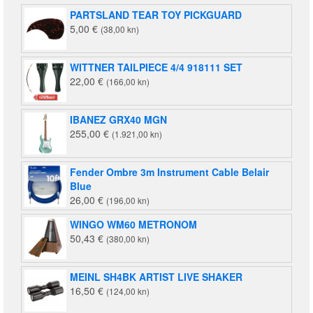
je:
140,00 €
PARTSLAND TEAR TOY PICKGUARD
220,00 €
(1.055,00
5,00
€
(38,00 kn)
(1.658,00
kn).
kn).
WITTNER TAILPIECE 4/4 918111 SET
22,00
€
(166,00 kn)
IBANEZ GRX40 MGN
255,00
€
(1.921,00 kn)
Fender Ombre 3m Instrument Cable Belair
Blue
26,00
€
(196,00 kn)
WINGO WM60 METRONOM
50,43
€
(380,00 kn)
MEINL SH4BK ARTIST LIVE SHAKER
16,50
€
(124,00 kn)