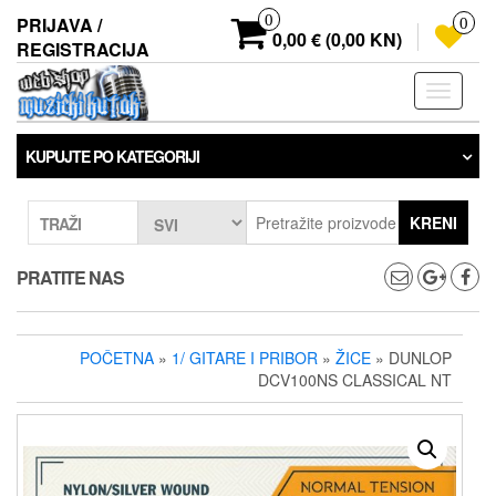
Preskoči
0
PRIJAVA /
0
na
0,00 € (0,00 KN)
REGISTRACIJA
sadržaj
Prebaci
navigaci
KUPUJTE PO KATEGORIJI
KRENI
TRAŽI
PRATITE NAS
POČETNA
»
1/ GITARE I PRIBOR
»
ŽICE
» DUNLOP
DCV100NS CLASSICAL NT