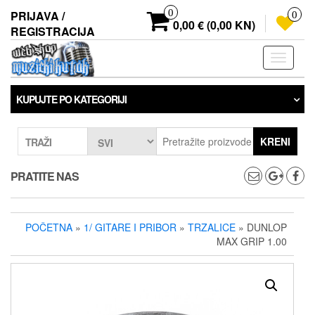
Preskoči
0
PRIJAVA /
0
na
0,00 € (0,00 KN)
REGISTRACIJA
sadržaj
Prebaci
navigaci
KUPUJTE PO KATEGORIJI
KRENI
TRAŽI
PRATITE NAS
POČETNA
»
1/ GITARE I PRIBOR
»
TRZALICE
» DUNLOP
MAX GRIP 1.00