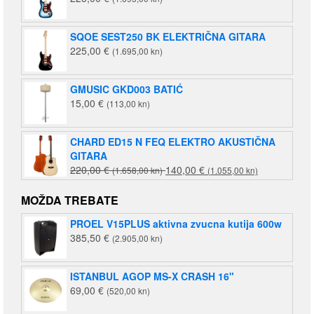
SQOE SEST250 BK ELEKTRIČNA GITARA
225,00
€
(1.695,00 kn)
GMUSIC GKD003 BATIĆ
15,00
€
(113,00 kn)
CHARD ED15 N FEQ ELEKTRO AKUSTIČNA
GITARA
Izvorna
Trenutna
220,00
€
140,00
€
(1.658,00 kn)
(1.055,00 kn)
cijena
cijena
bila
je:
MOŽDA TREBATE
je:
140,00 €
PROEL V15PLUS aktivna zvucna kutija 600w
220,00 €
(1.055,00
385,50
€
(2.905,00 kn)
(1.658,00
kn).
kn).
ISTANBUL AGOP MS-X CRASH 16"
69,00
€
(520,00 kn)