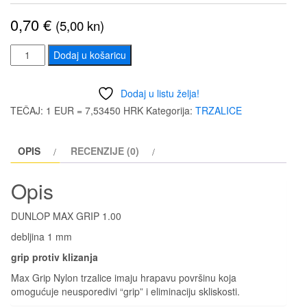
0,70
€
(5,00 kn)
DUNLOP
Dodaj u košaricu
MAX
GRIP
Dodaj u listu želja!
1.00
TEČAJ: 1 EUR = 7,53450 HRK
Kategorija:
TRZALICE
količina
OPIS
RECENZIJE (0)
Opis
DUNLOP MAX GRIP 1.00
debljina 1 mm
grip protiv klizanja
Max Grip Nylon trzalice imaju hrapavu površinu koja
omogućuje neusporedivi “grip” i eliminaciju skliskosti.