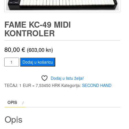
FAME KC-49 MIDI
KONTROLER
80,00
€
(603,00 kn)
Fame
Dodaj u košaricu
KC-
49
Dodaj u listu želja!
MIDI
TEČAJ: 1 EUR = 7,53450 HRK
Kategorija:
SECOND HAND
KONTROLER
količina
OPIS
Opis