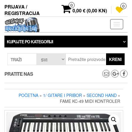
Preskoči
0
PRIJAVA /
0
na
0,00 € (0,00 KN)
REGISTRACIJA
sadržaj
Prebaci
navigaci
KUPUJTE PO KATEGORIJI
KRENI
TRAŽI
PRATITE NAS
POČETNA
»
1/ GITARE I PRIBOR
»
SECOND HAND
»
FAME KC-49 MIDI KONTROLER