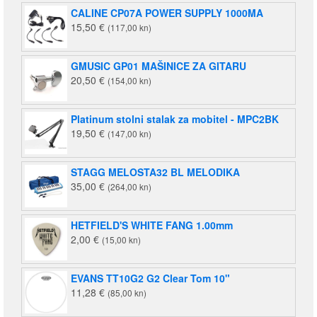
je:
140,00 €
CALINE CP07A POWER SUPPLY 1000MA
220,00 €
(1.055,00
15,50
€
(117,00 kn)
(1.658,00
kn).
kn).
GMUSIC GP01 MAŠINICE ZA GITARU
20,50
€
(154,00 kn)
Platinum stolni stalak za mobitel - MPC2BK
19,50
€
(147,00 kn)
STAGG MELOSTA32 BL MELODIKA
35,00
€
(264,00 kn)
HETFIELD'S WHITE FANG 1.00mm
2,00
€
(15,00 kn)
EVANS TT10G2 G2 Clear Tom 10"
11,28
€
(85,00 kn)