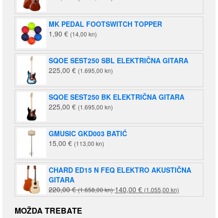
MK PEDAL FOOTSWITCH TOPPER
1,90
€
(14,00 kn)
SQOE SEST250 SBL ELEKTRIČNA GITARA
225,00
€
(1.695,00 kn)
SQOE SEST250 BK ELEKTRIČNA GITARA
225,00
€
(1.695,00 kn)
GMUSIC GKD003 BATIĆ
15,00
€
(113,00 kn)
CHARD ED15 N FEQ ELEKTRO AKUSTIČNA
GITARA
Izvorna
Trenutna
220,00
€
140,00
€
(1.658,00 kn)
(1.055,00 kn)
cijena
cijena
bila
je:
MOŽDA TREBATE