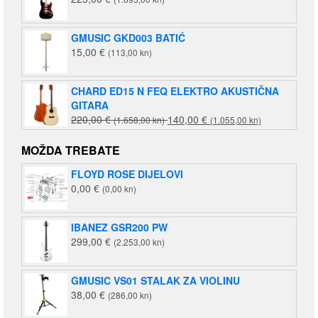
GMUSIC GKD003 BATIĆ
15,00
€
(113,00 kn)
CHARD ED15 N FEQ ELEKTRO AKUSTIČNA
GITARA
Izvorna
Trenutna
220,00
€
140,00
€
(1.658,00 kn)
(1.055,00 kn)
cijena
cijena
bila
je:
MOŽDA TREBATE
je:
140,00 €
FLOYD ROSE DIJELOVI
220,00 €
(1.055,00
0,00
€
(0,00 kn)
(1.658,00
kn).
kn).
IBANEZ GSR200 PW
299,00
€
(2.253,00 kn)
GMUSIC VS01 STALAK ZA VIOLINU
38,00
€
(286,00 kn)