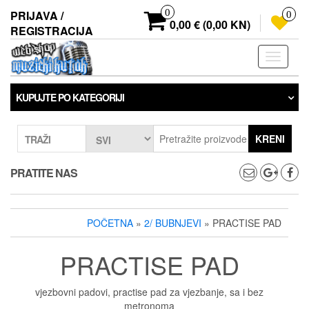
Preskoči
0
PRIJAVA /
0
na
0,00 € (0,00 KN)
REGISTRACIJA
sadržaj
Prebaci
navigaci
KUPUJTE PO KATEGORIJI
KRENI
TRAŽI
PRATITE NAS
POČETNA
»
2/ BUBNJEVI
» PRACTISE PAD
PRACTISE PAD
vjezbovni padovi, practise pad za vjezbanje, sa i bez
metronoma