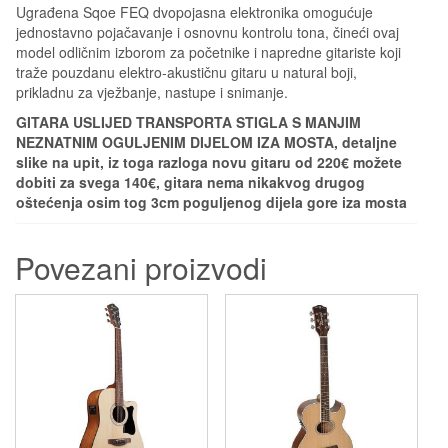
Ugrađena Sqoe FEQ dvopojasna elektronika omogućuje
jednostavno pojačavanje i osnovnu kontrolu tona, čineći ovaj
model odličnim izborom za početnike i napredne gitariste koji
traže pouzdanu elektro-akustičnu gitaru u natural boji,
prikladnu za vježbanje, nastupe i snimanje.
GITARA USLIJED TRANSPORTA STIGLA S MANJIM
NEZNATNIM OGULJENIM DIJELOM IZA MOSTA, detaljne
slike na upit, iz toga razloga novu gitaru od 220€ možete
dobiti za svega 140€, gitara nema nikakvog drugog
oštećenja osim tog 3cm poguljenog dijela gore iza mosta
Povezani proizvodi