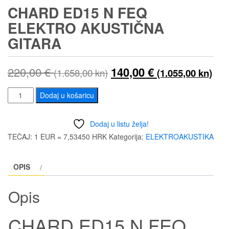
CHARD ED15 N FEQ
ELEKTRO AKUSTIČNA
GITARA
Izvorna
Tre
220,00
€
140,00
€
(1.658,00 kn)
(1.055,00 kn)
cijena
cij
CHARD
Dodaj u košaricu
ED15
bila
je:
N
Dodaj u listu želja!
je:
140
FEQ
TEČAJ: 1 EUR = 7,53450 HRK
Kategorija:
ELEKTROAKUSTIKA
ELEKTRO
220,00 €
(1.
AKUSTIČNA
OPIS
(1.658,00
kn)
GITARA
količina
kn).
Opis
CHARD ED15 N FEQ