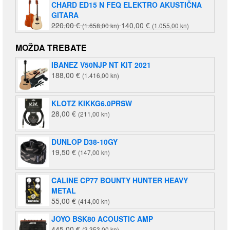
CHARD ED15 N FEQ ELEKTRO AKUSTIČNA
GITARA
Izvorna
Trenutna
220,00
€
140,00
€
(1.658,00 kn)
(1.055,00 kn)
cijena
cijena
bila
je:
MOŽDA TREBATE
je:
140,00 €
IBANEZ V50NJP NT KIT 2021
220,00 €
(1.055,00
188,00
€
(1.416,00 kn)
(1.658,00
kn).
kn).
KLOTZ KIKKG6.0PRSW
28,00
€
(211,00 kn)
DUNLOP D38-10GY
19,50
€
(147,00 kn)
CALINE CP77 BOUNTY HUNTER HEAVY
METAL
55,00
€
(414,00 kn)
JOYO BSK80 ACOUSTIC AMP
445,00
€
(3.353,00 kn)