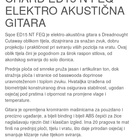
ELEKTRO AKUSTIČNA
GITARA
Sqoe ED15 NT FEQ je elektro-akustična gitara s Dreadnought
Cutaway oblikom tijela, dizajnirana za snažan zvuk, dobru
projekciju i praktičnost pri sviranju viših pozicija na vratu. Ovaj
oblik tijela čini je pogodnom za širok raspon stilova, od
akordskog sviranja do solo dionica.
Prednja ploča od smreke pruža jasan i artikuliran ton, dok
stražnja ploča i stranice od basswooda doprinose
uravnoteženom i toplom zvuku. Hvataljka izrađena od
biometrijski konstruiranog drva osigurava stabilnost, ugodan
osjećaj pod prstima i otpornost na promjene vlage i
temperature.
Gitara je opremljena kromiranim mašinicama za pouzdano i
precizno ugađanje, a bijeli binding i bijeli ABS čepići za žice
naglašavaju njezin čist i klasičan izgled. Ima 20 pragova te mat
finiš na prednjoj ploči, tijelu i vratu, što daje prirodan osjećaj i
smanjuje klizanje ruke tijekom sviranja.