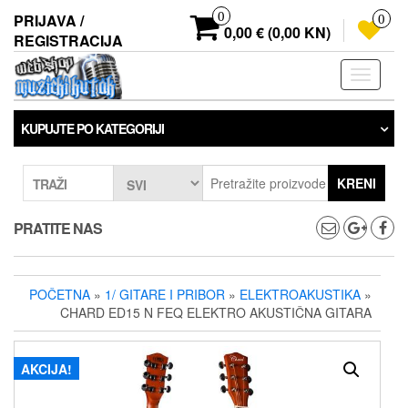
Preskoči
0
PRIJAVA /
0
na
0,00 € (0,00 KN)
REGISTRACIJA
sadržaj
Prebaci
navigaci
KUPUJTE PO KATEGORIJI
KRENI
TRAŽI
PRATITE NAS
POČETNA
»
1/ GITARE I PRIBOR
»
ELEKTROAKUSTIKA
»
CHARD ED15 N FEQ ELEKTRO AKUSTIČNA GITARA
AKCIJA!