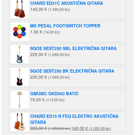
CHARD ED31C AKUSTIČNA GITARA
145,00
€
(1.093,00 kn)
MK PEDAL FOOTSWITCH TOPPER
1,90
€
(14,00 kn)
SQOE SEST250 SBL ELEKTRIČNA GITARA
225,00
€
(1.695,00 kn)
SQOE SEST250 BK ELEKTRIČNA GITARA
225,00
€
(1.695,00 kn)
GMUSIC GKD003 BATIĆ
15,00
€
(113,00 kn)
CHARD ED15 N FEQ ELEKTRO AKUSTIČNA
GITARA
Izvorna
Trenutna
220,00
€
140,00
€
(1.658,00 kn)
(1.055,00 kn)
cijena
cijena