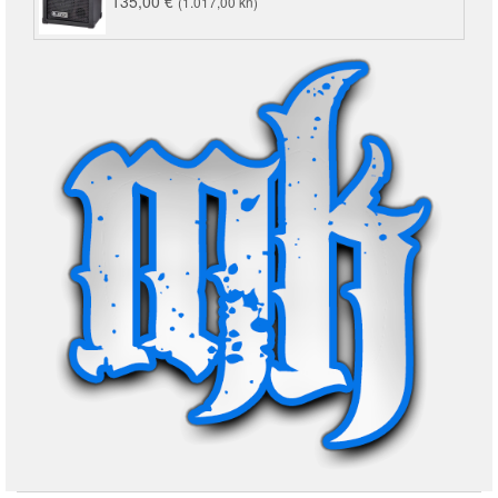
135,00
€
(1.017,00 kn)