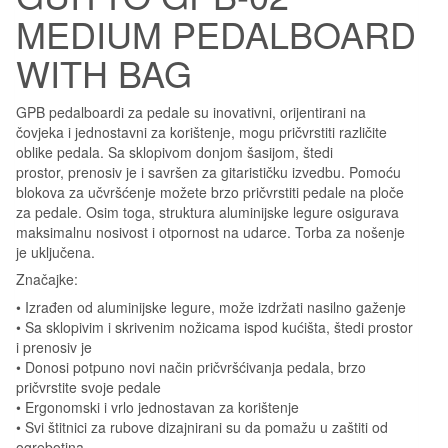
MEDIUM PEDALBOARD
WITH BAG
GPB pedalboardi za pedale su inovativni, orijentirani na
čovjeka i jednostavni za korištenje, mogu pričvrstiti različite
oblike pedala. Sa sklopivom donjom šasijom, štedi
prostor, prenosiv je i savršen za gitarističku izvedbu. Pomoću
blokova za učvršćenje možete brzo pričvrstiti pedale na ploče
za pedale. Osim toga, struktura aluminijske legure osigurava
maksimalnu nosivost i otpornost na udarce. Torba za nošenje
je uključena.
Značajke:
• Izrađen od aluminijske legure, može izdržati nasilno gaženje
• Sa sklopivim i skrivenim nožicama ispod kućišta, štedi prostor
i prenosiv je
• Donosi potpuno novi način pričvršćivanja pedala, brzo
pričvrstite svoje pedale
• Ergonomski i vrlo jednostavan za korištenje
• Svi štitnici za rubove dizajnirani su da pomažu u zaštiti od
ogrebotina