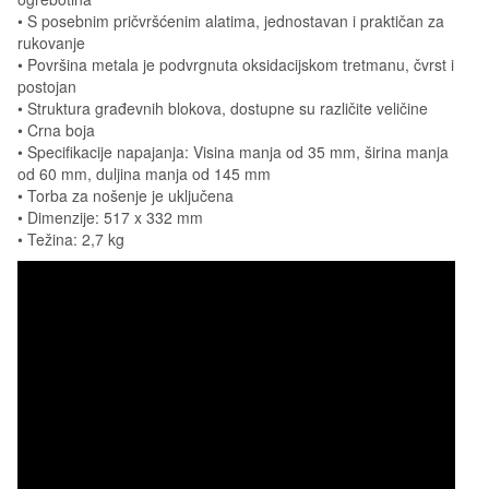
• S posebnim pričvršćenim alatima, jednostavan i praktičan za
rukovanje
• Površina metala je podvrgnuta oksidacijskom tretmanu, čvrst i
postojan
• Struktura građevnih blokova, dostupne su različite veličine
• Crna boja
• Specifikacije napajanja: Visina manja od 35 mm, širina manja
od 60 mm, duljina manja od 145 mm
• Torba za nošenje je uključena
• Dimenzije: 517 x 332 mm
• Težina: 2,7 kg