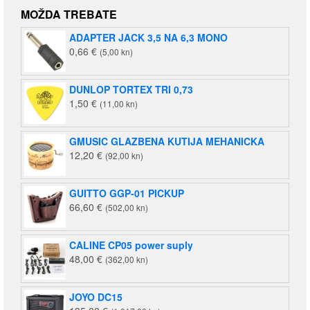
bila
je:
MOŽDA TREBATE
je:
140,00 €
ADAPTER JACK 3,5 NA 6,3 MONO
220,00 €
(1.055,00
0,66
€
(5,00 kn)
(1.658,00
kn).
kn).
DUNLOP TORTEX TRI 0,73
1,50
€
(11,00 kn)
GMUSIC GLAZBENA KUTIJA MEHANICKA
12,20
€
(92,00 kn)
GUITTO GGP-01 PICKUP
66,60
€
(502,00 kn)
CALINE CP05 power suply
48,00
€
(362,00 kn)
JOYO DC15