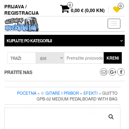
Preskoči
0
PRIJAVA /
0
na
0,00 € (0,00 KN)
REGISTRACIJA
sadržaj
Prebaci
navigaci
KUPUJTE PO KATEGORIJI
KRENI
TRAŽI
PRATITE NAS
POČETNA
»
1/ GITARE I PRIBOR
»
EFEKTI
» GUITTO
GPB-02 MEDIUM PEDALBOARD WITH BAG