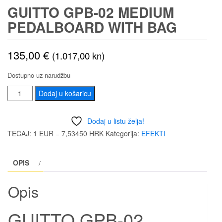
GUITTO GPB-02 MEDIUM
PEDALBOARD WITH BAG
135,00
€
(1.017,00 kn)
Dostupno uz narudžbu
GUITTO
Dodaj u košaricu
GPB-
02
Dodaj u listu želja!
MEDIUM
TEČAJ: 1 EUR = 7,53450 HRK
Kategorija:
EFEKTI
PEDALBOARD
WITH
OPIS
BAG
količina
Opis
GUITTO GPB-02