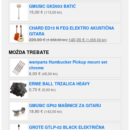
GMUSIC GKD003 BATIĆ
15,00
€
(113,00 kn)
CHARD ED15 N FEQ ELEKTRO AKUSTIČNA
GITARA
Izvorna
Trenutna
220,00
€
140,00
€
(1.658,00 kn)
(1.055,00 kn)
cijena
cijena
bila
je:
MOŽDA TREBATE
je:
140,00 €
warrparts Humbucker Pickup mount set
220,00 €
(1.055,00
chrome
(1.658,00
kn).
6,00
€
(45,00 kn)
kn).
ERNIE BALL TRZALICA HEAVY
0,70
€
(5,00 kn)
GMUSIC GP02 MAŠINICE ZA GITARU
18,80
€
(142,00 kn)
GROTE GTLP-02 BLACK ELEKTRIČNA