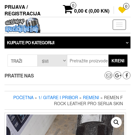
Preskoči
0
PRIJAVA /
0
na
0,00 € (0,00 KN)
REGISTRACIJA
sadržaj
Prebaci
navigaci
KUPUJTE PO KATEGORIJI
KRENI
TRAŽI
PRATITE NAS
POČETNA
»
1/ GITARE I PRIBOR
»
REMENI
» REMEN F
ROCK LEATHER PRO SERIJA SKIN