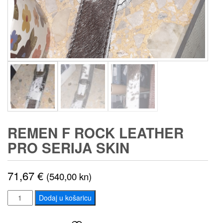
REMEN F ROCK LEATHER
PRO SERIJA SKIN
71,67
€
(540,00 kn)
REMEN
Dodaj u košaricu
F
ROCK