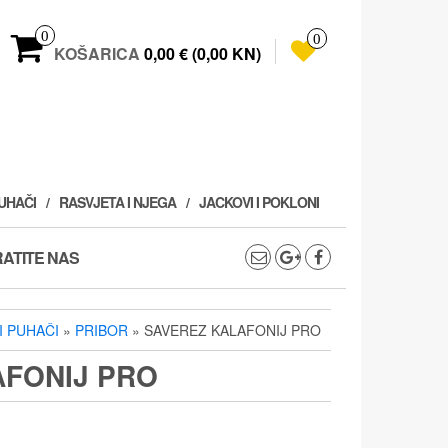
0
0
KOŠARICA
0,00 € (0,00 KN)
PUHAČI
RASVJETA I NJEGA
JACKOVI I POKLONI
ATITE NAS
I PUHAČI
»
PRIBOR
» SAVEREZ KALAFONIJ PRO
AFONIJ PRO