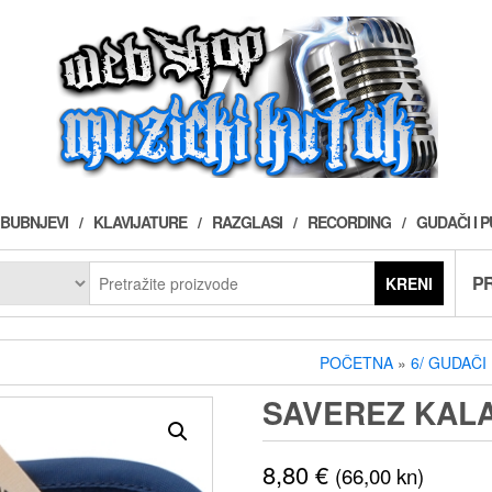
BUBNJEVI
KLAVIJATURE
RAZGLASI
RECORDING
GUDAČI I 
PR
KRENI
POČETNA
»
6/ GUDAČI 
SAVEREZ KAL
8,80
€
(66,00 kn)