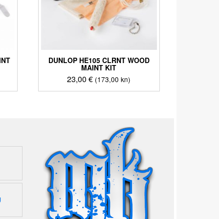
INT
DUNLOP HE105 CLRNT WOOD
MAINT KIT
23,00
€
(173,00 kn)
U