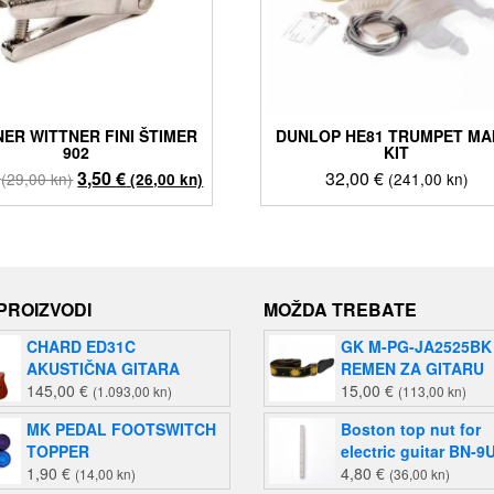
ER WITTNER FINI ŠTIMER
DUNLOP HE81 TRUMPET MA
902
KIT
Izvorna
Trenutna
3,50
€
32,00
€
(29,00 kn)
(241,00 kn)
(26,00 kn)
cijena
cijena
bila
je:
je:
3,50 €
3,80 €
(26,00
(29,00
kn).
 PROIZVODI
MOŽDA TREBATE
kn).
CHARD ED31C
GK M-PG-JA2525BK
AKUSTIČNA GITARA
REMEN ZA GITARU
145,00
€
15,00
€
(1.093,00 kn)
(113,00 kn)
MK PEDAL FOOTSWITCH
Boston top nut for
TOPPER
electric guitar BN-9
1,90
€
4,80
€
(14,00 kn)
(36,00 kn)