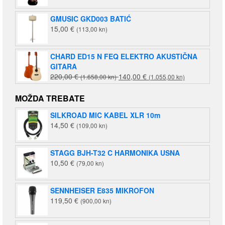
GMUSIC GKD003 BATIĆ
15,00
€
(113,00 kn)
CHARD ED15 N FEQ ELEKTRO AKUSTIČNA
GITARA
Izvorna
Trenutna
220,00
€
140,00
€
(1.658,00 kn)
(1.055,00 kn)
cijena
cijena
bila
je:
MOŽDA TREBATE
je:
140,00 €
SILKROAD MIC KABEL XLR 10m
220,00 €
(1.055,00
14,50
€
(109,00 kn)
(1.658,00
kn).
kn).
STAGG BJH-T32 C HARMONIKA USNA
10,50
€
(79,00 kn)
SENNHEISER E835 MIKROFON
119,50
€
(900,00 kn)