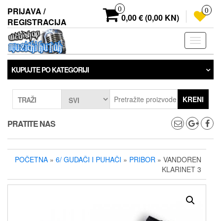
Preskoči
0
PRIJAVA /
0
na
0,00 € (0,00 KN)
REGISTRACIJA
sadržaj
Prebaci
navigaci
KUPUJTE PO KATEGORIJI
KRENI
TRAŽI
PRATITE NAS
POČETNA
»
6/ GUDAČI I PUHAČI
»
PRIBOR
» VANDOREN
KLARINET 3