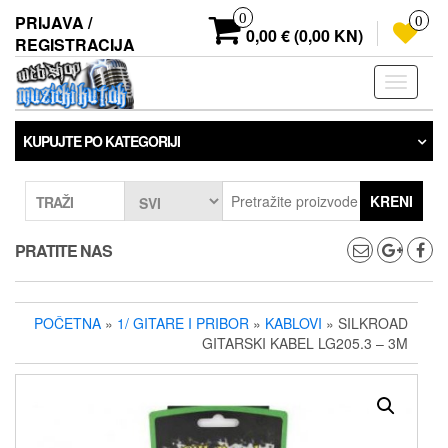
Preskoči
0
PRIJAVA /
0
na
0,00 € (0,00 KN)
REGISTRACIJA
sadržaj
Prebaci
navigaci
KUPUJTE PO KATEGORIJI
KRENI
TRAŽI
PRATITE NAS
POČETNA
»
1/ GITARE I PRIBOR
»
KABLOVI
» SILKROAD
GITARSKI KABEL LG205.3 – 3M