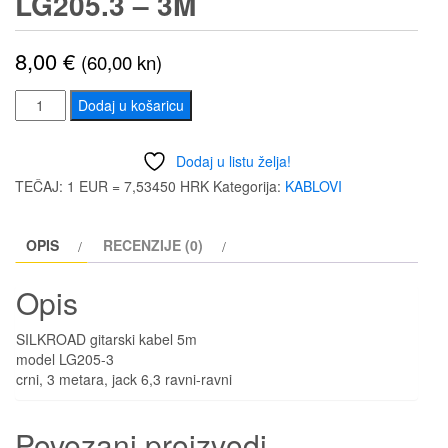
LG205.3 – 3M
8,00
€
(60,00 kn)
SILKROAD
Dodaj u košaricu
gitarski
kabel
Dodaj u listu želja!
LG205.3
TEČAJ: 1 EUR = 7,53450 HRK
Kategorija:
KABLOVI
-
3m
OPIS
RECENZIJE (0)
količina
Opis
SILKROAD gitarski kabel 5m
model LG205-3
crni, 3 metara, jack 6,3 ravni-ravni
Povezani proizvodi