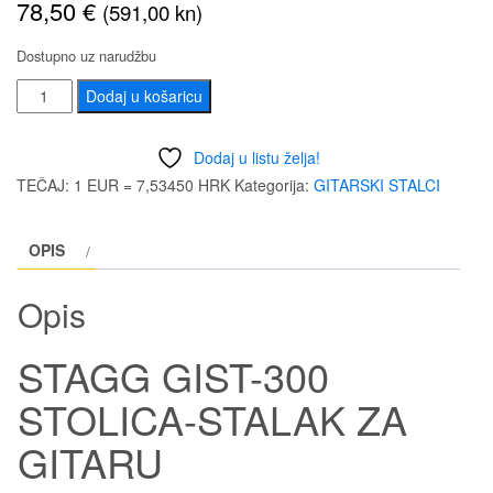
78,50
€
(591,00 kn)
Dostupno uz narudžbu
STAGG
Dodaj u košaricu
GIST-
300
Dodaj u listu želja!
STOLICA-
TEČAJ: 1 EUR = 7,53450 HRK
Kategorija:
GITARSKI STALCI
STALAK
ZA
OPIS
GITARU
količina
Opis
STAGG GIST-300
STOLICA-STALAK ZA
GITARU