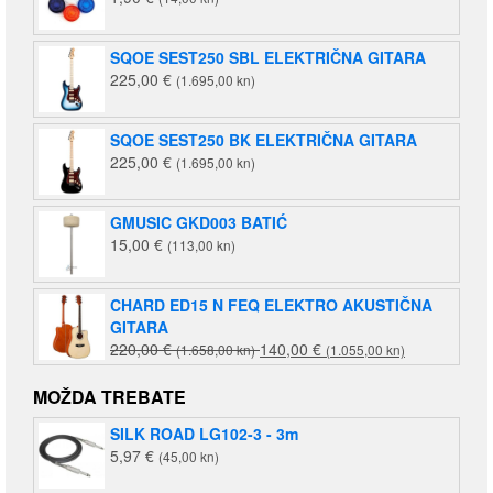
SQOE SEST250 SBL ELEKTRIČNA GITARA
225,00
€
(1.695,00 kn)
SQOE SEST250 BK ELEKTRIČNA GITARA
225,00
€
(1.695,00 kn)
GMUSIC GKD003 BATIĆ
15,00
€
(113,00 kn)
CHARD ED15 N FEQ ELEKTRO AKUSTIČNA
GITARA
Izvorna
Trenutna
220,00
€
140,00
€
(1.658,00 kn)
(1.055,00 kn)
cijena
cijena
bila
je:
MOŽDA TREBATE
je:
140,00 €
SILK ROAD LG102-3 - 3m
220,00 €
(1.055,00
5,97
€
(45,00 kn)
(1.658,00
kn).
kn).