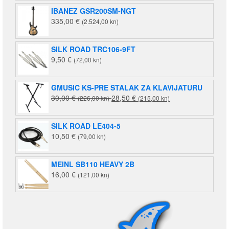
IBANEZ GSR200SM-NGT
335,00
€
(2.524,00 kn)
SILK ROAD TRC106-9FT
9,50
€
(72,00 kn)
GMUSIC KS-PRE STALAK ZA KLAVIJATURU
Izvorna
Trenutna
30,00
€
28,50
€
(226,00 kn)
(215,00 kn)
cijena
cijena
bila
je:
SILK ROAD LE404-5
je:
28,50 €
10,50
€
(79,00 kn)
30,00 €
(215,00
(226,00
kn).
kn).
MEINL SB110 HEAVY 2B
16,00
€
(121,00 kn)