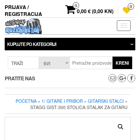
Preskoči
0
PRIJAVA /
0
na
0,00 € (0,00 KN)
REGISTRACIJA
sadržaj
Prebaci
navigaci
KUPUJTE PO KATEGORIJI
KRENI
TRAŽI
PRATITE NAS
POČETNA
»
1/ GITARE I PRIBOR
»
GITARSKI STALCI
»
STAGG GIST-300 STOLICA-STALAK ZA GITARU