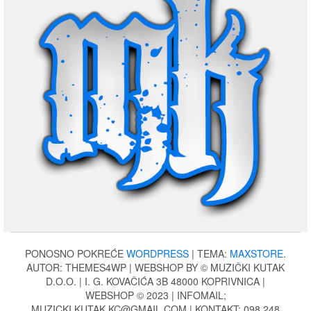
PONOSNO POKREĆE
WORDPRESS
|
TEMA:
MAXSTORE
.
AUTOR: THEMES4WP | WEBSHOP BY © MUZIČKI KUTAK
D.O.O. | I. G. KOVAČIĆA 3B 48000 KOPRIVNICA |
WEBSHOP © 2023 | INFOMAIL;
MUZICKI.KUTAK.KC@GMAIL.COM | KONTAKT: 098 248