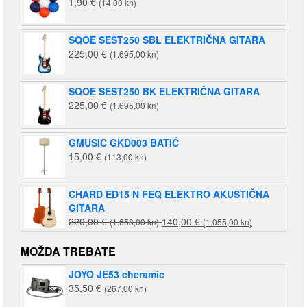
1,90
€
(14,00 kn)
SQOE SEST250 SBL ELEKTRIČNA GITARA
225,00
€
(1.695,00 kn)
SQOE SEST250 BK ELEKTRIČNA GITARA
225,00
€
(1.695,00 kn)
GMUSIC GKD003 BATIĆ
15,00
€
(113,00 kn)
CHARD ED15 N FEQ ELEKTRO AKUSTIČNA
GITARA
Izvorna
Trenutna
220,00
€
140,00
€
(1.658,00 kn)
(1.055,00 kn)
cijena
cijena
bila
je:
MOŽDA TREBATE
je:
140,00 €
JOYO JE53 cheramic
220,00 €
(1.055,00
35,50
€
(267,00 kn)
(1.658,00
kn).
kn).