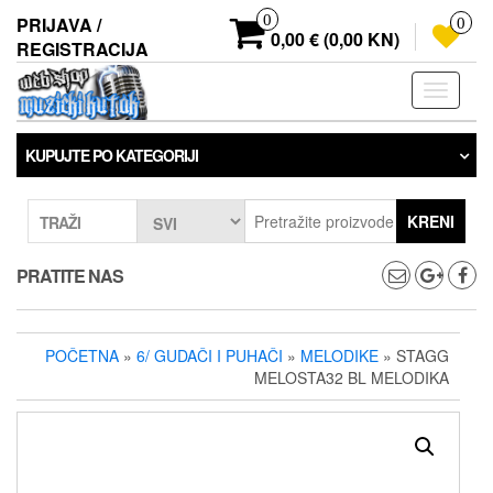
Preskoči
0
PRIJAVA /
0
na
0,00 € (0,00 KN)
REGISTRACIJA
sadržaj
Prebaci
navigaci
KUPUJTE PO KATEGORIJI
KRENI
TRAŽI
PRATITE NAS
POČETNA
»
6/ GUDAČI I PUHAČI
»
MELODIKE
» STAGG
MELOSTA32 BL MELODIKA