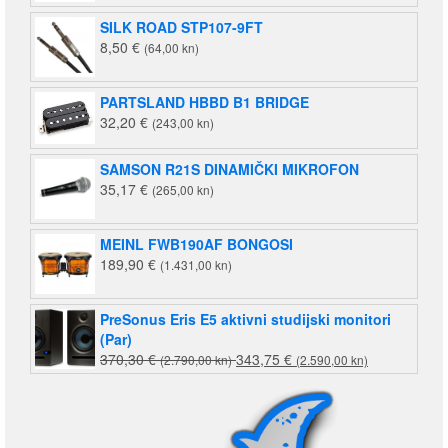
SILK ROAD STP107-9FT
8,50
€
(64,00 kn)
PARTSLAND HBBD B1 BRIDGE
32,20
€
(243,00 kn)
SAMSON R21S DINAMIČKI MIKROFON
35,17
€
(265,00 kn)
MEINL FWB190AF BONGOSI
189,90
€
(1.431,00 kn)
PreSonus Eris E5 aktivni studijski monitori
(Par)
Izvorna
Trenutna
370,30
€
343,75
€
(2.790,00 kn)
(2.590,00 kn)
cijena
cijena
bila
je:
je:
343,75 €
370,30 €
(2.590,00