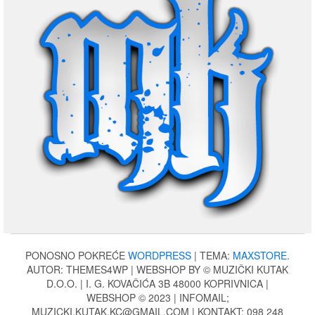
(2.790,00
kn).
kn).
PONOSNO POKREĆE
WORDPRESS
|
TEMA:
MAXSTORE
.
AUTOR: THEMES4WP | WEBSHOP BY © MUZIČKI KUTAK
D.O.O. | I. G. KOVAČIĆA 3B 48000 KOPRIVNICA |
WEBSHOP © 2023 | INFOMAIL;
MUZICKI.KUTAK.KC@GMAIL.COM | KONTAKT: 098 248