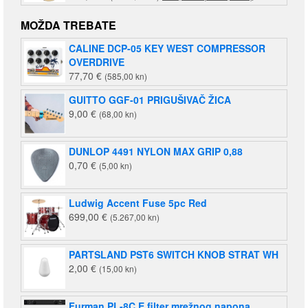
cijena
cijena
bila
je:
MOŽDA TREBATE
je:
140,00 €
CALINE DCP-05 KEY WEST COMPRESSOR
220,00 €
(1.055,00
OVERDRIVE
(1.658,00
kn).
77,70
€
(585,00 kn)
kn).
GUITTO GGF-01 PRIGUŠIVAČ ŽICA
9,00
€
(68,00 kn)
DUNLOP 4491 NYLON MAX GRIP 0,88
0,70
€
(5,00 kn)
Ludwig Accent Fuse 5pc Red
699,00
€
(5.267,00 kn)
PARTSLAND PST6 SWITCH KNOB STRAT WH
2,00
€
(15,00 kn)
Furman PL-8C E filter mrežnog napona