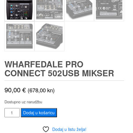
WHARFEDALE PRO
CONNECT 502USB MIKSER
90,00
€
(678,00 kn)
Dostupno uz narudžbu
Wharfedale
Dodaj u košaricu
Pro
Connect
Dodaj u listu želja!