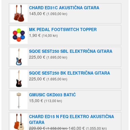
CHARD ED31C AKUSTIČNA GITARA
145,00
€
(1.093,00 kn)
MK PEDAL FOOTSWITCH TOPPER
1,90
€
(14,00 kn)
SQOE SEST250 SBL ELEKTRIČNA GITARA
225,00
€
(1.695,00 kn)
SQOE SEST250 BK ELEKTRIČNA GITARA
225,00
€
(1.695,00 kn)
GMUSIC GKD003 BATIĆ
15,00
€
(113,00 kn)
CHARD ED15 N FEQ ELEKTRO AKUSTIČNA
GITARA
Izvorna
Trenutna
220,00
€
140,00
€
(1.658,00 kn)
(1.055,00 kn)