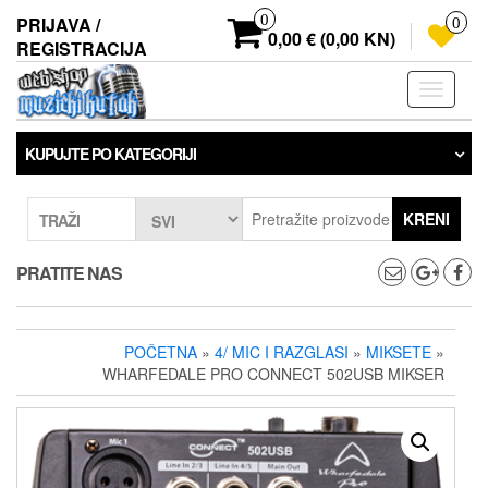
Preskoči
0
PRIJAVA /
0
na
0,00 € (0,00 KN)
REGISTRACIJA
sadržaj
Prebaci
navigaci
KUPUJTE PO KATEGORIJI
KRENI
TRAŽI
PRATITE NAS
POČETNA
»
4/ MIC I RAZGLASI
»
MIKSETE
»
WHARFEDALE PRO CONNECT 502USB MIKSER