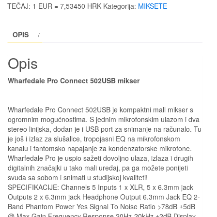
502USB
TEČAJ: 1 EUR = 7,53450 HRK
Kategorija:
MIKSETE
mikser
količina
OPIS
Opis
Wharfedale Pro Connect 502USB mikser
Wharfedale Pro Connect 502USB je kompaktni mali mikser s
ogromnim mogućnostima. S jednim mikrofonskim ulazom i dva
stereo linijska, dodan je i USB port za snimanje na računalo. Tu
je još i izlaz za slušalice, tropojasni EQ na mikrofonskom
kanalu i fantomsko napajanje za kondenzatorske mikrofone.
Wharfedale Pro je uspio sažeti dovoljno ulaza, izlaza i drugih
digitalnih značajki u tako mali uređaj, pa ga možete ponijeti
svuda sa sobom i snimati u studijskoj kvaliteti!
SPECIFIKACIJE: Channels 5 Inputs 1 x XLR, 5 x 6.3mm jack
Outputs 2 x 6.3mm jack Headphone Output 6.3mm Jack EQ 2-
Band Phantom Power Yes Signal To Noise Ratio >78dB ±5dB
@ Max Gain Frequency Response 20Hz-20kHz ±2dB Display