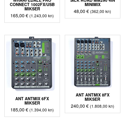
WHARFEDALE PRO
SILK ROAD MM290 4IN
CONNECT 1002FX/USB
MINIMIX
MIKSER
48,00
€
(362,00 kn)
165,00
€
(1.243,00 kn)
ANT ANTMIX 8FX
ANT ANTMIX 6FX
MIKSER
MIKSER
240,00
€
(1.808,00 kn)
185,00
€
(1.394,00 kn)