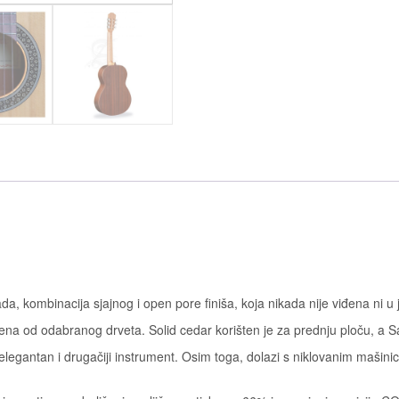
a, kombinacija sjajnog i open pore finiša, koja nikada nije viđena ni
ena od odabranog drveta. Solid cedar korišten je za prednju ploču, a Sa
elegantan i drugačiji instrument. Osim toga, dolazi s niklovanim mašin