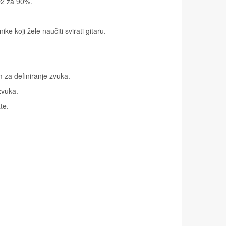
CO2 za 90%.
 koji žele naučiti svirati gitaru.
 za definiranje zvuka.
zvuka.
te.