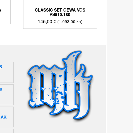
A
CLASSIC SET GEWA VGS
PS510.180
145,00
€
(1.093,00 kn)
B
gu
LAK