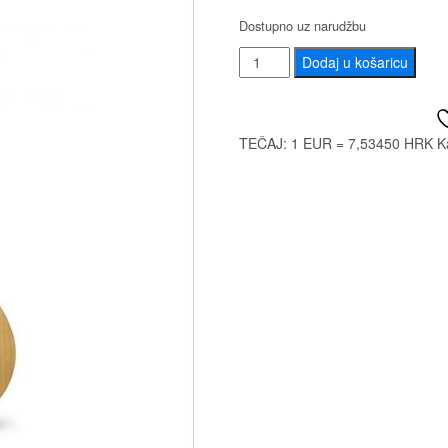
Dostupno uz narudžbu
ALHAMBRA
Dodaj u košaricu
1C
j
HT
količina
TEČAJ: 1 EUR = 7,53450 HRK
K