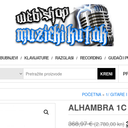
BUBNJEVI
KLAVIJATURE
RAZGLASI
RECORDING
GUDAČI I 
PR
KRENI
POČETNA
»
1/ GITARE 
ALHAMBRA 1C
368,97
€
(2.780,00 kn)