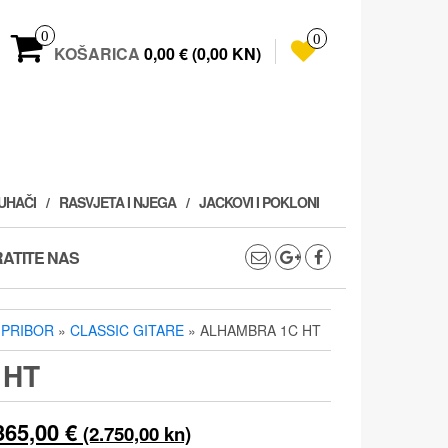
0
0
KOŠARICA
0,00 € (0,00 KN)
PUHAČI
RASVJETA I NJEGA
JACKOVI I POKLONI
ATITE NAS
I PRIBOR
»
CLASSIC GITARE
» ALHAMBRA 1C HT
 HT
Izvorna
Trenutna
365,00
€
(2.750,00 kn)