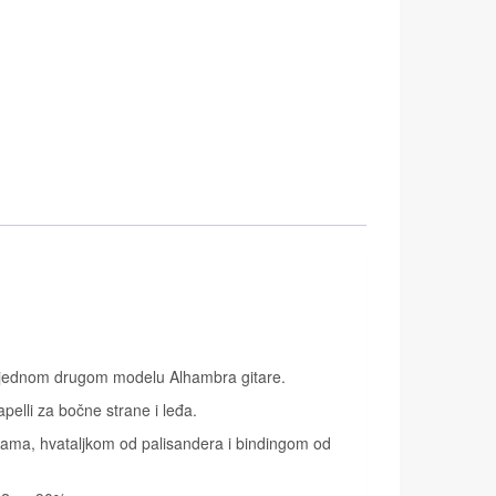
 u jednom drugom modelu Alhambra gitare.
pelli za bočne strane i leđa.
icama, hvataljkom od palisandera i bindingom od