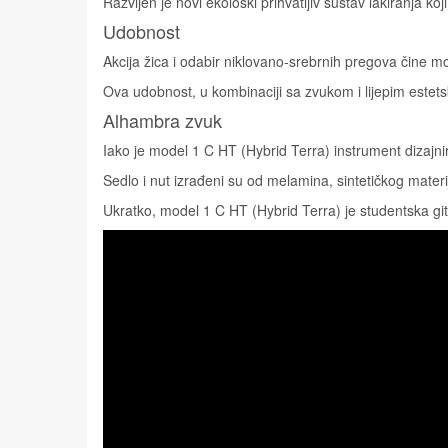
Razvijen je novi ekološki prihvatljiv sustav lakiranja 
Udobnost
Akcija žica i odabir niklovano-srebrnih pregova čine mo
Ova udobnost, u kombinaciji sa zvukom i lijepim estet
Alhambra zvuk
Iako je model 1 C HT (Hybrid Terra) instrument dizajni
Sedlo i nut izrađeni su od melamina, sintetičkog materij
Ukratko, model 1 C HT (Hybrid Terra) je studentska gita