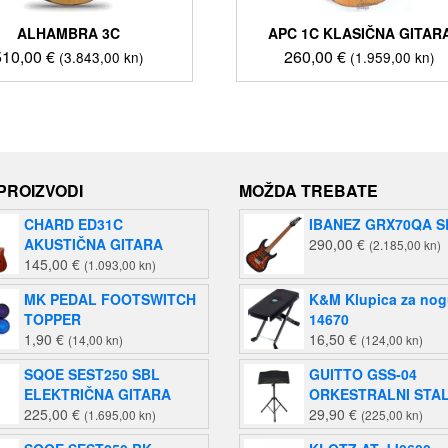
ALHAMBRA 3C
APC 1C KLASIČNA GITAR
510,00
€
260,00
€
(3.843,00 kn)
(1.959,00 kn)
 PROIZVODI
MOŽDA TREBATE
CHARD ED31C
IBANEZ GRX70QA S
AKUSTIČNA GITARA
290,00
€
(2.185,00 kn)
145,00
€
(1.093,00 kn)
MK PEDAL FOOTSWITCH
K&M Klupica za no
TOPPER
14670
1,90
€
16,50
€
(14,00 kn)
(124,00 kn)
SQOE SEST250 SBL
GUITTO GSS-04
ELEKTRIČNA GITARA
ORKESTRALNI STA
225,00
€
29,90
€
(1.695,00 kn)
(225,00 kn)