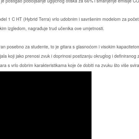
koji je postigao poboljšanje ugljičnog otiska za 66% i smanjenje emisije 
del 1 C HT (Hybrid Terra) vrlo udobnim i savršenim modelom za početnike
skim izgledom, nagrađuje trud učenika ove umjetnosti.
ran posebno za studente, to je gitara s glasnoćom i visokim kapacitetom
ala koji jako prenosi zvuk i doprinosi postizanju okruglog i definiranog 
ra s vrlo dobrim karakteristikama koje će dobiti na zvuku što više svira