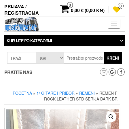
Preskoči
0
PRIJAVA /
0
na
0,00 € (0,00 KN)
REGISTRACIJA
sadržaj
Prebaci
navigaci
KUPUJTE PO KATEGORIJI
KRENI
TRAŽI
PRATITE NAS
POČETNA
»
1/ GITARE I PRIBOR
»
REMENI
» REMEN F
ROCK LEATHER STD SERIJA DARK BR