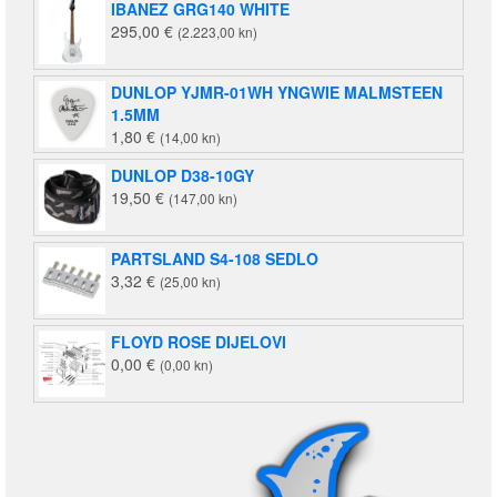
IBANEZ GRG140 WHITE
je:
19,50 €
295,00
€
(2.223,00 kn)
22,50 €
(147,00
(170,00
kn).
kn).
DUNLOP YJMR-01WH YNGWIE MALMSTEEN
1.5MM
1,80
€
(14,00 kn)
DUNLOP D38-10GY
19,50
€
(147,00 kn)
PARTSLAND S4-108 SEDLO
3,32
€
(25,00 kn)
FLOYD ROSE DIJELOVI
0,00
€
(0,00 kn)