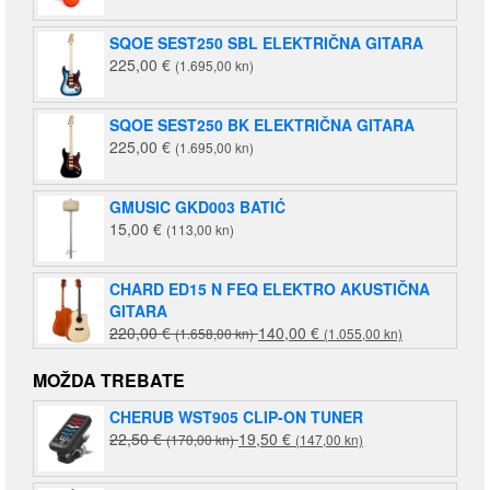
SQOE SEST250 SBL ELEKTRIČNA GITARA
225,00
€
(1.695,00 kn)
SQOE SEST250 BK ELEKTRIČNA GITARA
225,00
€
(1.695,00 kn)
GMUSIC GKD003 BATIĆ
15,00
€
(113,00 kn)
CHARD ED15 N FEQ ELEKTRO AKUSTIČNA
GITARA
Izvorna
Trenutna
220,00
€
140,00
€
(1.658,00 kn)
(1.055,00 kn)
cijena
cijena
bila
je:
MOŽDA TREBATE
je:
140,00 €
CHERUB WST905 CLIP-ON TUNER
220,00 €
(1.055,00
Izvorna
Trenutna
22,50
€
19,50
€
(170,00 kn)
(1.658,00
(147,00 kn)
kn).
cijena
cijena
kn).
bila
je: