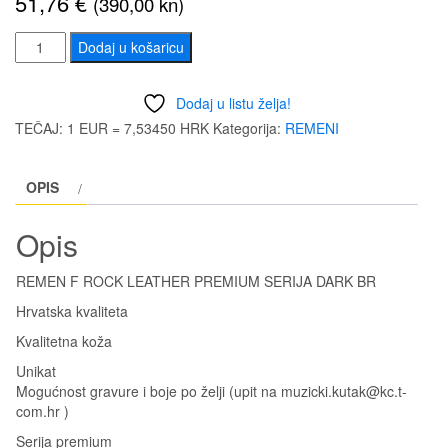
51,76
€
(390,00 kn)
REMEN
Dodaj u košaricu
F
ROCK
Dodaj u listu želja!
LEATHER
TEČAJ: 1 EUR = 7,53450 HRK
Kategorija:
REMENI
STD
SERIJA
OPIS
DARK
BR
Opis
količina
REMEN F ROCK LEATHER PREMIUM SERIJA DARK BR
Hrvatska kvaliteta
Kvalitetna koža
Unikat
Mogućnost gravure i boje po želji (upit na muzicki.kutak@kc.t-
com.hr )
Serija premium