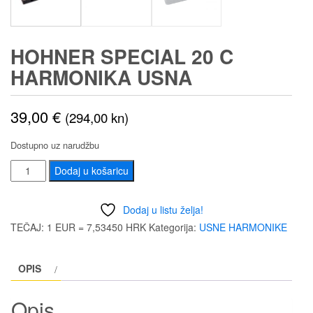
HOHNER SPECIAL 20 C
HARMONIKA USNA
39,00
€
(294,00 kn)
Dostupno uz narudžbu
HOHNER
Dodaj u košaricu
SPECIAL
20
Dodaj u listu želja!
C
TEČAJ: 1 EUR = 7,53450 HRK
Kategorija:
USNE HARMONIKE
HARMONIKA
USNA
OPIS
količina
Opis