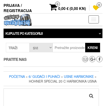
Preskoči
0
PRIJAVA /
0
na
0,00 € (0,00 KN)
REGISTRACIJA
sadržaj
Prebaci
navigaci
KUPUJTE PO KATEGORIJI
KRENI
TRAŽI
PRATITE NAS
POČETNA
»
6/ GUDAČI I PUHAČI
»
USNE HARMONIKE
»
HOHNER SPECIAL 20 C HARMONIKA USNA