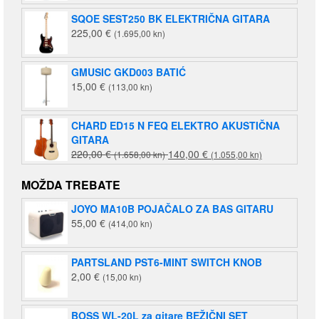
SQOE SEST250 BK ELEKTRIČNA GITARA
225,00
€
(1.695,00 kn)
GMUSIC GKD003 BATIĆ
15,00
€
(113,00 kn)
CHARD ED15 N FEQ ELEKTRO AKUSTIČNA
GITARA
Izvorna
Trenutna
220,00
€
140,00
€
(1.658,00 kn)
(1.055,00 kn)
cijena
cijena
bila
je:
MOŽDA TREBATE
je:
140,00 €
JOYO MA10B POJAČALO ZA BAS GITARU
220,00 €
(1.055,00
55,00
€
(414,00 kn)
(1.658,00
kn).
kn).
PARTSLAND PST6-MINT SWITCH KNOB
2,00
€
(15,00 kn)
BOSS WL-20L za gitare BEŽIČNI SET