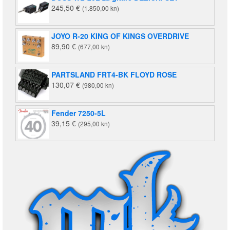
245,50
€
(1.850,00 kn)
JOYO R-20 KING OF KINGS OVERDRIVE
89,90
€
(677,00 kn)
PARTSLAND FRT4-BK FLOYD ROSE
130,07
€
(980,00 kn)
Fender 7250-5L
39,15
€
(295,00 kn)