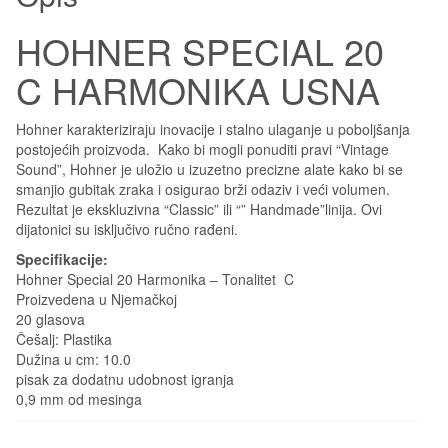
HOHNER SPECIAL 20
C HARMONIKA USNA
Hohner karakteriziraju inovacije i stalno ulaganje u poboljšanja
postojećih proizvoda. Kako bi mogli ponuditi pravi “Vintage
Sound”, Hohner je uložio u izuzetno precizne alate kako bi se
smanjio gubitak zraka i osigurao brži odaziv i veći volumen.
Rezultat je ekskluzivna “Classic” ili “” Handmade”linija. Ovi
dijatonici su isključivo ručno rađeni.
Specifikacije:
Hohner Special 20 Harmonika – Tonalitet C
Proizvedena u Njemačkoj
20 glasova
Češalj: Plastika
Dužina u cm: 10.0
pisak za dodatnu udobnost igranja
0,9 mm od mesinga