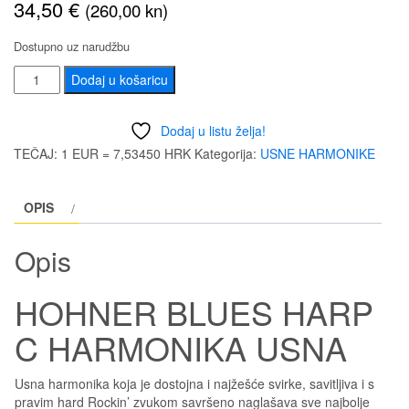
34,50
€
(260,00 kn)
Dostupno uz narudžbu
HOHNER
Dodaj u košaricu
BLUES
HARP
Dodaj u listu želja!
C
TEČAJ: 1 EUR = 7,53450 HRK
Kategorija:
USNE HARMONIKE
HARMONIKA
USNA
OPIS
količina
Opis
HOHNER BLUES HARP
C HARMONIKA USNA
Usna harmonika koja je dostojna i najžešće svirke, savitljiva i s
pravim hard Rockin’ zvukom savršeno naglašava sve najbolje