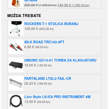
Izvorna
Trenutna
220,00
€
140,00
€
(1.658,00 kn)
(1.055,00 kn)
cijena
cijena
bila
je:
MOŽDA TREBATE
je:
140,00 €
ROCKERS T-1 STOLICA BUBANJ
220,00 €
(1.055,00
125,00
€
(942,00 kn)
(1.658,00
kn).
kn).
SILK ROAD TRC102-9FT
6,50
€
(49,00 kn)
GMUSIC GC14-61 TORBA ZA KLAVIJATURU
19,00
€
(143,00 kn)
PARTSLAND LTAL2-TAIL-CR
22,43
€
(169,00 kn)
Lion Style LS-IC6 PRO INSTRUMENT 6M
12,50
€
(94,00 kn)