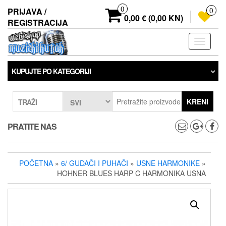
Preskoči
0
PRIJAVA /
0
na
0,00 € (0,00 KN)
REGISTRACIJA
sadržaj
Prebaci
navigaci
KUPUJTE PO KATEGORIJI
KRENI
TRAŽI
PRATITE NAS
POČETNA
»
6/ GUDAČI I PUHAČI
»
USNE HARMONIKE
»
HOHNER BLUES HARP C HARMONIKA USNA