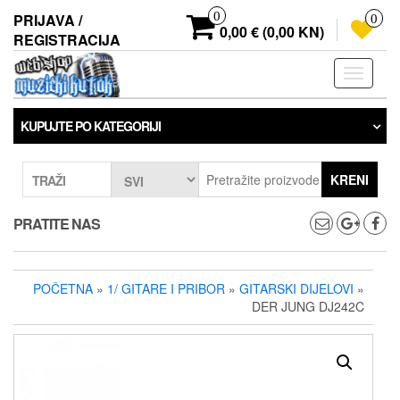
Preskoči
0
PRIJAVA /
0
na
0,00 € (0,00 KN)
REGISTRACIJA
sadržaj
Prebaci
navigaci
KUPUJTE PO KATEGORIJI
KRENI
TRAŽI
PRATITE NAS
POČETNA
»
1/ GITARE I PRIBOR
»
GITARSKI DIJELOVI
»
DER JUNG DJ242C