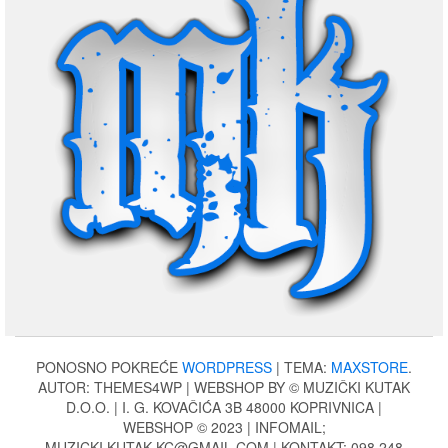
PONOSNO POKREĆE
WORDPRESS
|
TEMA:
MAXSTORE
.
AUTOR: THEMES4WP | WEBSHOP BY © MUZIČKI KUTAK
D.O.O. | I. G. KOVAČIĆA 3B 48000 KOPRIVNICA |
WEBSHOP © 2023 | INFOMAIL;
MUZICKI.KUTAK.KC@GMAIL.COM | KONTAKT: 098 248