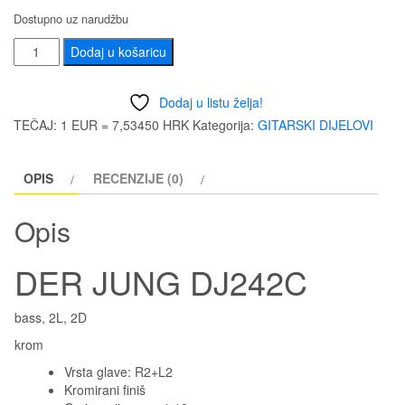
Dostupno uz narudžbu
DER
Dodaj u košaricu
JUNG
DJ242C
Dodaj u listu želja!
količina
TEČAJ: 1 EUR = 7,53450 HRK
Kategorija:
GITARSKI DIJELOVI
OPIS
RECENZIJE (0)
Opis
DER JUNG DJ242C
bass, 2L, 2D
krom
Vrsta glave: R2+L2
Kromirani finiš