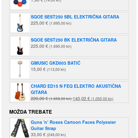
SQOE SEST250 SBL ELEKTRIČNA GITARA
225,00
€
(1.695,00 kn)
SQOE SEST250 BK ELEKTRIČNA GITARA
225,00
€
(1.695,00 kn)
GMUSIC GKD003 BATIĆ
15,00
€
(113,00 kn)
CHARD ED15 N FEQ ELEKTRO AKUSTIČNA
GITARA
Izvorna
Trenutna
220,00
€
140,00
€
(1.658,00 kn)
(1.055,00 kn)
cijena
cijena
bila
je:
MOŽDA TREBATE
je:
140,00 €
Guns 'n’ Roses Cartoon Faces Polyester
220,00 €
(1.055,00
Guitar Strap
(1.658,00
kn).
33,00
€
(249,00 kn)
kn).