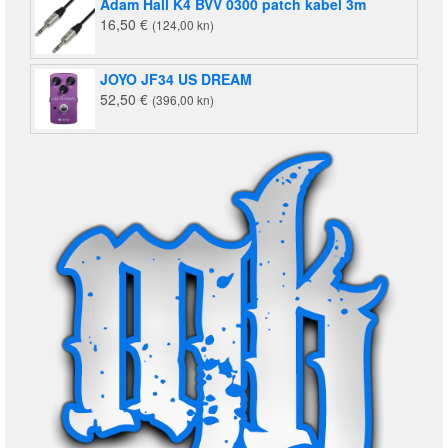
Adam Hall K4 BVV 0300 patch kabel 3m
16,50
€
(124,00 kn)
JOYO JF34 US DREAM
52,50
€
(396,00 kn)