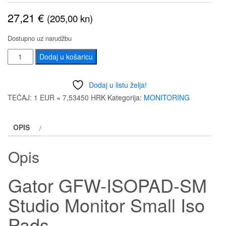
27,21
€
(205,00 kn)
Dostupno uz narudžbu
Gator
Dodaj u košaricu
GFW-
ISOPAD-
Dodaj u listu želja!
SM
TEČAJ: 1 EUR = 7,53450 HRK
Kategorija:
MONITORING
Studio
Monitor
OPIS
Small
Iso
Opis
Pads
količina
Gator GFW-ISOPAD-SM
Studio Monitor Small Iso
Pads