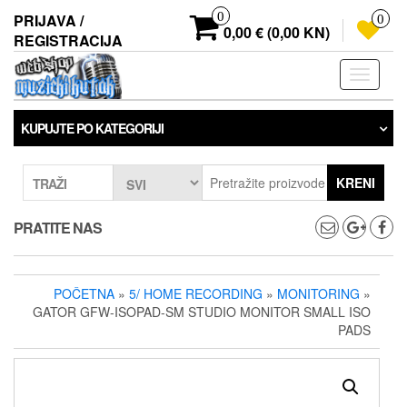
Preskoči
0
PRIJAVA /
0
na
0,00 € (0,00 KN)
REGISTRACIJA
sadržaj
Prebaci
navigaci
KUPUJTE PO KATEGORIJI
KRENI
TRAŽI
PRATITE NAS
POČETNA
»
5/ HOME RECORDING
»
MONITORING
»
GATOR GFW-ISOPAD-SM STUDIO MONITOR SMALL ISO
PADS