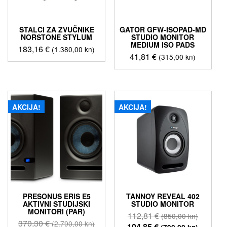
STALCI ZA ZVUČNIKE
GATOR GFW-ISOPAD-MD
NORSTONE STYLUM
STUDIO MONITOR
MEDIUM ISO PADS
183,16
€
(1.380,00 kn)
41,81
€
(315,00 kn)
AKCIJA!
AKCIJA!
PRESONUS ERIS E5
TANNOY REVEAL 402
AKTIVNI STUDIJSKI
STUDIO MONITOR
MONITORI (PAR)
Izvorna
112,81
€
(850,00 kn)
Izvorna
370,30
€
(2.790,00 kn)
cijena
Trenutn
104,85
€