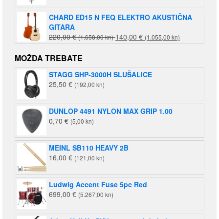
CHARD ED15 N FEQ ELEKTRO AKUSTIČNA
GITARA
Izvorna
Trenutna
220,00
€
140,00
€
(1.658,00 kn)
(1.055,00 kn)
cijena
cijena
bila
je:
MOŽDA TREBATE
je:
140,00 €
STAGG SHP-3000H SLUŠALICE
220,00 €
(1.055,00
25,50
€
(192,00 kn)
(1.658,00
kn).
kn).
DUNLOP 4491 NYLON MAX GRIP 1.00
0,70
€
(5,00 kn)
MEINL SB110 HEAVY 2B
16,00
€
(121,00 kn)
Ludwig Accent Fuse 5pc Red
699,00
€
(5.267,00 kn)