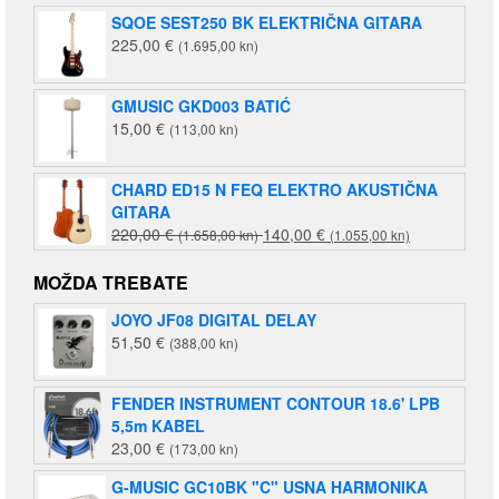
SQOE SEST250 BK ELEKTRIČNA GITARA
225,00
€
(1.695,00 kn)
GMUSIC GKD003 BATIĆ
15,00
€
(113,00 kn)
CHARD ED15 N FEQ ELEKTRO AKUSTIČNA
GITARA
Izvorna
Trenutna
220,00
€
140,00
€
(1.658,00 kn)
(1.055,00 kn)
cijena
cijena
bila
je:
MOŽDA TREBATE
je:
140,00 €
JOYO JF08 DIGITAL DELAY
220,00 €
(1.055,00
51,50
€
(388,00 kn)
(1.658,00
kn).
kn).
FENDER INSTRUMENT CONTOUR 18.6' LPB
5,5m KABEL
23,00
€
(173,00 kn)
G-MUSIC GC10BK "C" USNA HARMONIKA