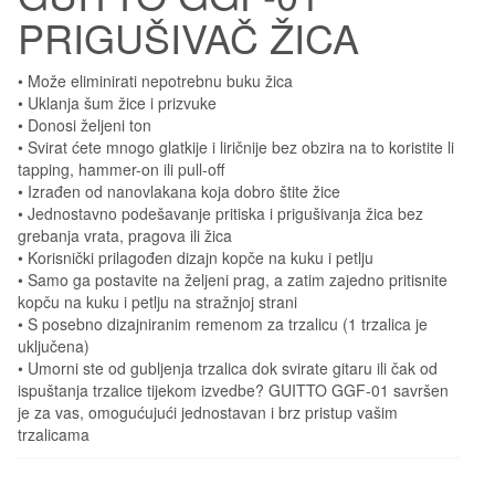
PRIGUŠIVAČ ŽICA
• Može eliminirati nepotrebnu buku žica
• Uklanja šum žice i prizvuke
• Donosi željeni ton
• Svirat ćete mnogo glatkije i liričnije bez obzira na to koristite li
tapping, hammer-on ili pull-off
• Izrađen od nanovlakana koja dobro štite žice
• Jednostavno podešavanje pritiska i prigušivanja žica bez
grebanja vrata, pragova ili žica
• Korisnički prilagođen dizajn kopče na kuku i petlju
• Samo ga postavite na željeni prag, a zatim zajedno pritisnite
kopču na kuku i petlju na stražnjoj strani
• S posebno dizajniranim remenom za trzalicu (1 trzalica je
uključena)
• Umorni ste od gubljenja trzalica dok svirate gitaru ili čak od
ispuštanja trzalice tijekom izvedbe? GUITTO GGF-01 savršen
je za vas, omogućujući jednostavan i brz pristup vašim
trzalicama