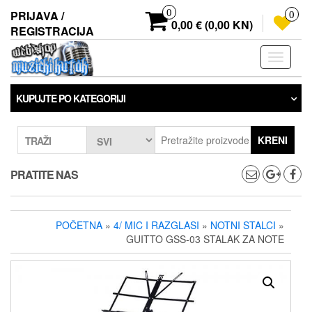
Preskoči
0
PRIJAVA /
0
na
0,00 € (0,00 KN)
REGISTRACIJA
sadržaj
Prebaci
navigaci
KUPUJTE PO KATEGORIJI
KRENI
TRAŽI
PRATITE NAS
POČETNA
»
4/ MIC I RAZGLASI
»
NOTNI STALCI
»
GUITTO GSS-03 STALAK ZA NOTE