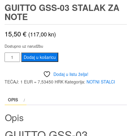
GUITTO GSS-03 STALAK ZA
NOTE
15,50
€
(117,00 kn)
Dostupno uz narudžbu
GUITTO
Dodaj u košaricu
GSS-
03
Dodaj u listu želja!
STALAK
TEČAJ: 1 EUR = 7,53450 HRK
Kategorija:
NOTNI STALCI
ZA
NOTE
OPIS
količina
Opis
GUITTO GSS-03