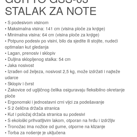
STALAK ZA NOTE
• S podesivom visinom
• Maksimalna visina: 141 cm (visina ploče za knjige)
• Minimalna visina: 64 cm (visina ploče za knjige)
• Potpuno podesiv po visini, bilo da sjedite ili stojite, nudeći
optimalan kut gledanja
• Lagan, prenosiv i sklopiv
• Duljina sklopljenog stalka: 54 cm
• Jaka nosivost
• Izrađen od željeza, nosivost 2,5 kg, može izdržati i najteže
udarce
• Sklopiv i čvrst
• Zakovice od ugljičnog čelika osiguravaju fleksibilno okretanje
ploče
• Ergonomski i jednostavni crni vijci za podešavanje
• S 2 čelična držača stranica
• Kut i položaj držača stranica su podesivi
• S ekološki prihvatljivim lakom, otporan na hrđu i izdržljiv
• Tronožac ima nožice od gume, otporne na klizanje
• Torba za nošenje je uključena