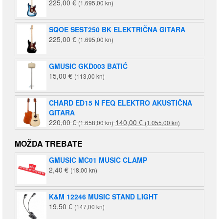
225,00
€
(1.695,00 kn)
SQOE SEST250 BK ELEKTRIČNA GITARA
225,00
€
(1.695,00 kn)
GMUSIC GKD003 BATIĆ
15,00
€
(113,00 kn)
CHARD ED15 N FEQ ELEKTRO AKUSTIČNA
GITARA
Izvorna
Trenutna
220,00
€
140,00
€
(1.658,00 kn)
(1.055,00 kn)
cijena
cijena
bila
je:
MOŽDA TREBATE
je:
140,00 €
GMUSIC MC01 MUSIC CLAMP
220,00 €
(1.055,00
2,40
€
(18,00 kn)
(1.658,00
kn).
kn).
K&M 12246 MUSIC STAND LIGHT
19,50
€
(147,00 kn)