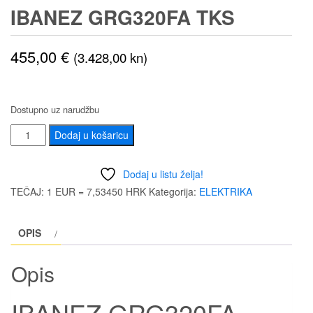
IBANEZ GRG320FA TKS
455,00
€
(3.428,00 kn)
Dostupno uz narudžbu
IBANEZ
Dodaj u košaricu
GRG320FA
TKS
Dodaj u listu želja!
količina
TEČAJ: 1 EUR = 7,53450 HRK
Kategorija:
ELEKTRIKA
OPIS
Opis
IBANEZ GRG320FA