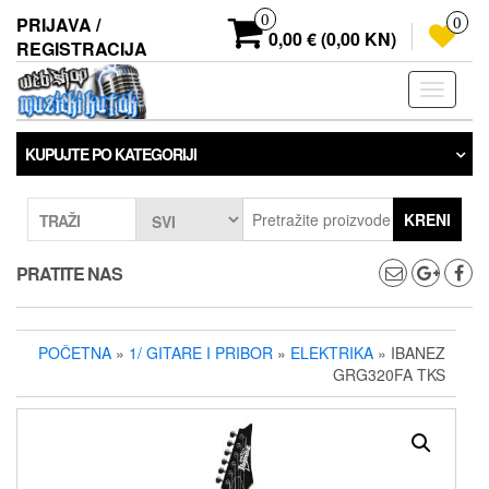
Preskoči
0
PRIJAVA /
0
na
0,00 € (0,00 KN)
REGISTRACIJA
sadržaj
Prebaci
navigaci
KUPUJTE PO KATEGORIJI
KRENI
TRAŽI
PRATITE NAS
POČETNA
»
1/ GITARE I PRIBOR
»
ELEKTRIKA
» IBANEZ
GRG320FA TKS