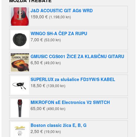
MOŽDA TREBATE
je:
140,00 €
J&D ACOUSTIC GIT AG6 WRD
220,00 €
(1.055,00
159,00
€
(1.198,00 kn)
(1.658,00
kn).
kn).
WINGO SH-A ČEP ZA RUPU
7,00
€
(53,00 kn)
GMUSIC CGS001 ŽICE ZA KLASIČNU GITARU
6,50
€
(49,00 kn)
SUPERLUX za slušalice FD3YW/S KABEL
18,50
€
(139,00 kn)
MIKROFON sE Electronics V2 SWITCH
65,00
€
(490,00 kn)
Boston classic žica E, B, G
2,50
€
(19,00 kn)