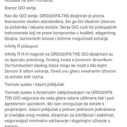
Ibanez GIO serija
Kao dio GIO serije, GRG320FA-TKS dizajniran je prema
Ibanezovim visokim standardima, što ga čini idealnim izborom
za početnike i iskusne svirače. Serija GIO nudi niz pristupačnih
instrumenata koji ne prave kompromise u kvaliteti, elegantnog
dizajna, raznovrsnih tonova i iznimne mogućnosti sviranja.
Infinity R pickupovi
Infinity R H-H magneti na GRG320FA-TKS GIO dizajnirani su
za isporuku preciznog, čvrstog zvuka s izvrsnom dinamikom.
Ovi humbuckeri visokog izlaza mogu se nositi s bilo kojim
žanrom ili stilom sviranja, čineći ovu gitaru svestranim izborom
za svirače svih razina.
Tremolo sustav i izlazni priključak
Tremolo sustav s dvostrukim zaključavanjem na GRG320FA-
TKS GIO osigurava da vaša gitara ostane uštimana čak i pod
agresivnom uporabom, što vam omogućuje da svirate s
povjerenjem. Izlazni priključak s jednom jedinicom jedinstvena
je značajka ovog modela, dizajniran za izdržljivost i stabilnost,
osiguravajući minimalno održavanje i dugotrajno uživanje u
sviranju.