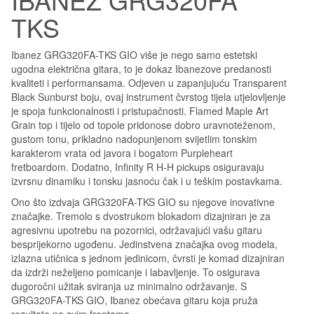
TKS
Ibanez GRG320FA-TKS GIO više je nego samo estetski
ugodna električna gitara, to je dokaz Ibanezove predanosti
kvaliteti i performansama. Odjeven u zapanjujuću Transparent
Black Sunburst boju, ovaj instrument čvrstog tijela utjelovljenje
je spoja funkcionalnosti i pristupačnosti. Flamed Maple Art
Grain top i tijelo od topole pridonose dobro uravnoteženom,
gustom tonu, prikladno nadopunjenom svijetlim tonskim
karakterom vrata od javora i bogatom Purpleheart
fretboardom. Dodatno, Infinity R H-H pickups osiguravaju
izvrsnu dinamiku i tonsku jasnoću čak i u teškim postavkama.
Ono što izdvaja GRG320FA-TKS GIO su njegove inovativne
značajke. Tremolo s dvostrukom blokadom dizajniran je za
agresivnu upotrebu na pozornici, održavajući vašu gitaru
besprijekorno ugođenu. Jedinstvena značajka ovog modela,
izlazna utičnica s jednom jedinicom, čvrsti je komad dizajniran
da izdrži neželjeno pomicanje i labavljenje. To osigurava
dugoročni užitak sviranja uz minimalno održavanje. S
GRG320FA-TKS GIO, Ibanez obećava gitaru koja pruža
rezultate na svim frontama.