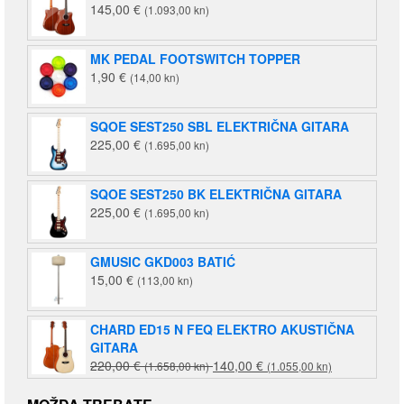
145,00
€
(1.093,00 kn)
MK PEDAL FOOTSWITCH TOPPER
1,90
€
(14,00 kn)
SQOE SEST250 SBL ELEKTRIČNA GITARA
225,00
€
(1.695,00 kn)
SQOE SEST250 BK ELEKTRIČNA GITARA
225,00
€
(1.695,00 kn)
GMUSIC GKD003 BATIĆ
15,00
€
(113,00 kn)
CHARD ED15 N FEQ ELEKTRO AKUSTIČNA
GITARA
Izvorna
Trenutna
220,00
€
140,00
€
(1.658,00 kn)
(1.055,00 kn)
cijena
cijena
bila
je: