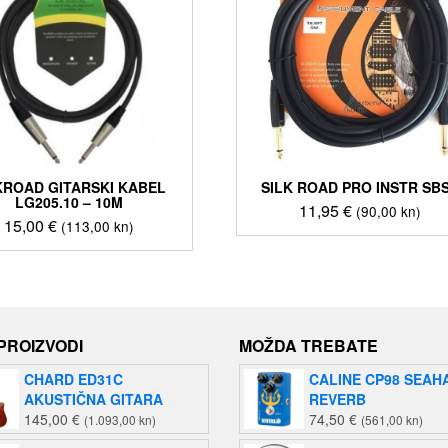
KROAD GITARSKI KABEL
SILK ROAD PRO INSTR SB
LG205.10 – 10M
11,95
€
(90,00 kn)
15,00
€
(113,00 kn)
 PROIZVODI
MOŽDA TREBATE
CHARD ED31C
CALINE CP98 SEAH
AKUSTIČNA GITARA
REVERB
145,00
€
74,50
€
(1.093,00 kn)
(561,00 kn)