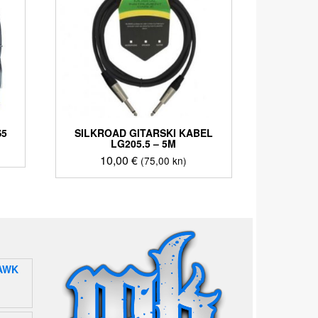
S5
SILKROAD GITARSKI KABEL
LG205.5 – 5M
10,00
€
(75,00 kn)
AWK