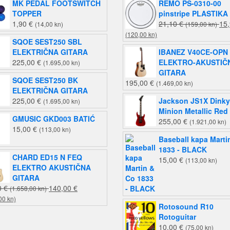
MK PEDAL FOOTSWITCH
REMO PS-0310-00
TOPPER
pinstripe PLASTIKA
Izv
1,90
€
21,10
€
15
(14,00 kn)
(159,00 kn)
Trenutna
cij
(120,00 kn)
SQOE SEST250 SBL
cijena
bila
ELEKTRIČNA GITARA
IBANEZ V40CE-OPN
je:
je:
225,00
€
ELEKTRO-AKUSTIČ
(1.695,00 kn)
15,93 €
21,
GITARA
(120,00
(15
SQOE SEST250 BK
195,00
€
(1.469,00 kn)
kn).
kn)
ELEKTRIČNA GITARA
225,00
€
Jackson JS1X Dinky
(1.695,00 kn)
Minion Metallic Red
GMUSIC GKD003 BATIĆ
255,00
€
(1.921,00 kn)
15,00
€
(113,00 kn)
Baseball kapa Marti
1833 - BLACK
CHARD ED15 N FEQ
15,00
€
(113,00 kn)
ELEKTRO AKUSTIČNA
GITARA
Izvorna
0
€
140,00
€
(1.658,00 kn)
Trenutna
cijena
00 kn)
Rotosound R10
cijena
bila
Rotoguitar
je:
je:
10,00
€
(75,00 kn)
140,00 €
220,00 €