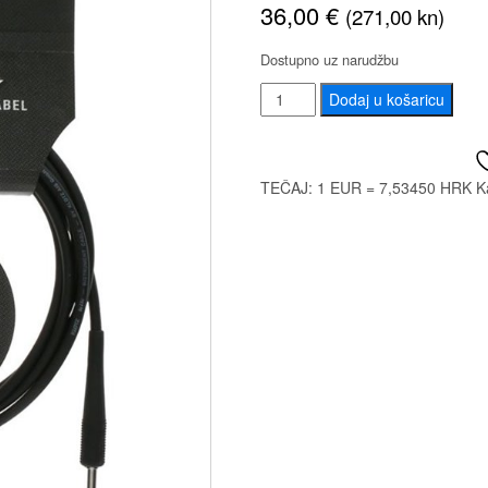
36,00
€
(271,00 kn)
Dostupno uz narudžbu
KLOTZ
Dodaj u košaricu
INSTRUMENTALNI
KIKKG6.0
PPSW
TEČAJ: 1 EUR = 7,53450 HRK
K
6m
KABEL
količina