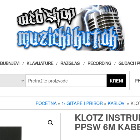
BUBNJEVI
KLAVIJATURE
RAZGLASI
RECORDING
GUDAČI I 
PR
KRENI
POČETNA
»
1/ GITARE I PRIBOR
»
KABLOVI
» KLO
KLOTZ INSTRU
PPSW 6M KAB