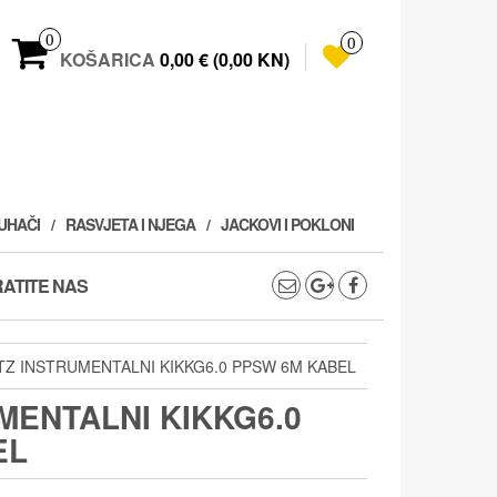
0
0
KOŠARICA
0,00 € (0,00 KN)
PUHAČI
RASVJETA I NJEGA
JACKOVI I POKLONI
ATITE NAS
TZ INSTRUMENTALNI KIKKG6.0 PPSW 6M KABEL
MENTALNI KIKKG6.0
EL