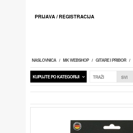
Preskoči
na
sadržaj
PRIJAVA / REGISTRACIJA
NASLOVNICA
MK WEBSHOP
GITARE I PRIBOR
KUPUJTE PO KATEGORIJI
TRAŽI