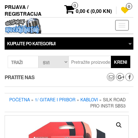
Preskoči
0
PRIJAVA /
0
na
0,00 € (0,00 KN)
REGISTRACIJA
sadržaj
Prebaci
navigaci
KUPUJTE PO KATEGORIJI
KRENI
TRAŽI
PRATITE NAS
POČETNA
»
1/ GITARE I PRIBOR
»
KABLOVI
» SILK ROAD
PRO INSTR SBS3