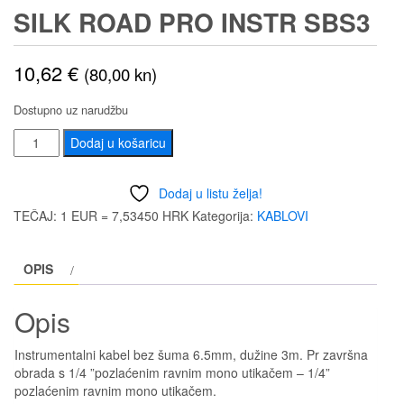
SILK ROAD PRO INSTR SBS3
10,62
€
(80,00 kn)
Dostupno uz narudžbu
SILK
Dodaj u košaricu
ROAD
PRO
Dodaj u listu želja!
INSTR
TEČAJ: 1 EUR = 7,53450 HRK
Kategorija:
KABLOVI
SBS3
količina
OPIS
Opis
Instrumentalni kabel bez šuma 6.5mm, dužine 3m. Pr završna
obrada s 1/4 ”pozlaćenim ravnim mono utikačem – 1/4”
pozlaćenim ravnim mono utikačem.