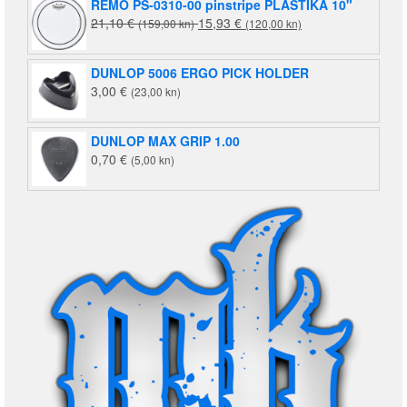
REMO PS-0310-00 pinstripe PLASTIKA 10"
Izvorna
Trenutna
21,10
€
15,93
€
(159,00 kn)
(120,00 kn)
cijena
cijena
bila
je:
DUNLOP 5006 ERGO PICK HOLDER
je:
15,93 €
3,00
€
(23,00 kn)
21,10 €
(120,00
(159,00
kn).
kn).
DUNLOP MAX GRIP 1.00
0,70
€
(5,00 kn)