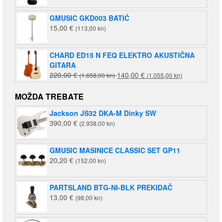
GMUSIC GKD003 BATIĆ
15,00
€
(113,00 kn)
CHARD ED15 N FEQ ELEKTRO AKUSTIČNA
GITARA
Izvorna
Trenutna
220,00
€
140,00
€
(1.658,00 kn)
(1.055,00 kn)
cijena
cijena
bila
je:
MOŽDA TREBATE
je:
140,00 €
Jackson JS32 DKA-M Dinky SW
220,00 €
(1.055,00
390,00
€
(2.938,00 kn)
(1.658,00
kn).
kn).
GMUSIC MASINICE CLASSIC SET GP11
20,20
€
(152,00 kn)
PARTSLAND BTG-NI-BLK PREKIDAČ
13,00
€
(98,00 kn)