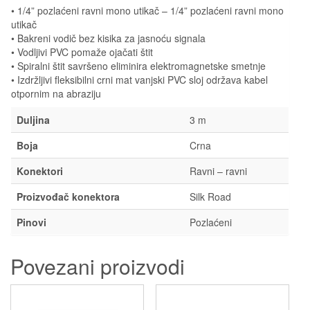
• 1/4” pozlaćeni ravni mono utikač – 1/4” pozlaćeni ravni mono
utikač
• Bakreni vodič bez kisika za jasnoću signala
• Vodljivi PVC pomaže ojačati štit
• Spiralni štit savršeno eliminira elektromagnetske smetnje
• Izdržljivi fleksibilni crni mat vanjski PVC sloj održava kabel
otpornim na abraziju
Duljina
3 m
Boja
Crna
Konektori
Ravni – ravni
Proizvođač konektora
Silk Road
Pinovi
Pozlaćeni
Povezani proizvodi