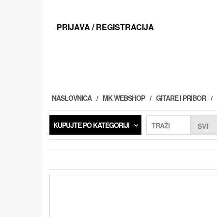
Preskoči
na
sadržaj
PRIJAVA / REGISTRACIJA
NASLOVNICA
MK WEBSHOP
GITARE I PRIBOR
KUPUJTE PO KATEGORIJI
TRAŽI