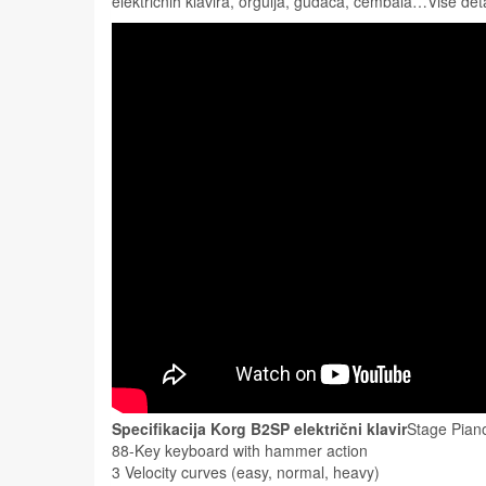
električnih klavira, orgulja, gudača, čembala…Više det
Specifikacija Korg B2SP električni klavir
Stage Pian
88-Key keyboard with hammer action
3 Velocity curves (easy, normal, heavy)