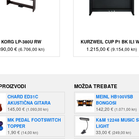
KORG LP-380U RW
KURZWEIL CUP P1 BK ILI 
890,00
€
1.215,00
€
(6.706,00 kn)
(9.154,00 kn)
 PROIZVODI
MOŽDA TREBATE
CHARD ED31C
MEINL HB100VSB
AKUSTIČNA GITARA
BONGOSI
145,00
€
142,20
€
(1.093,00 kn)
(1.071,00 kn)
MK PEDAL FOOTSWITCH
K&M 12248 MUSIC 
TOPPER
LIGHT
1,90
€
33,00
€
(14,00 kn)
(249,00 kn)