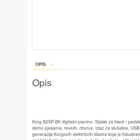
OPIS
Opis
Korg B2SP-BK digitalni pianino. Stalak za klavir i peda
demo pjesama, reverb, chorus, izlaz za slušalice, USB t
generacija Korgovih električnih klavira koja je fokusir