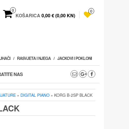
0
0
KOŠARICA
0,00 € (0,00 KN)
PUHAČI
RASVJETA I NJEGA
JACKOVI I POKLONI
ATITE NAS
VIJATURE
»
DIGITAL PIANO
» KORG B-2SP BLACK
LACK