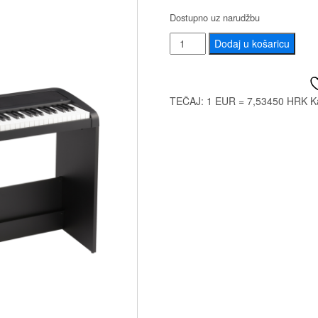
Dostupno uz narudžbu
Korg
Dodaj u košaricu
B-
2SP
Black
TEČAJ: 1 EUR = 7,53450 HRK
K
količina