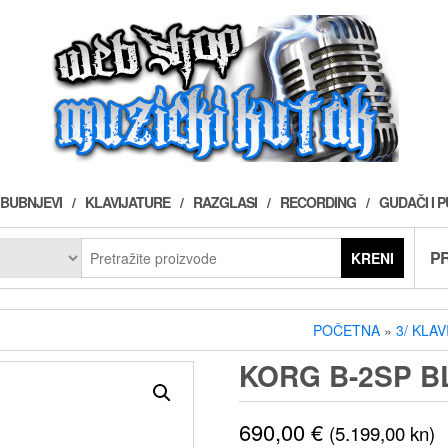
BUBNJEVI
KLAVIJATURE
RAZGLASI
RECORDING
GUDAČI I 
PR
KRENI
POČETNA
»
3/ KLA
KORG B-2SP B
690,00
€
(5.199,00 kn)