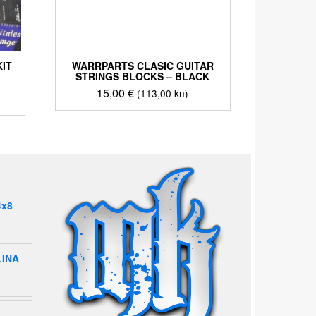
KIT
WARRPARTS CLASIC GUITAR
STRINGS BLOCKS – BLACK
orna
15,00
€
(113,00 kn)
ena
nutna
a
ena
00 €
24 €
8,00
5,00
.
.
4x8
LINA