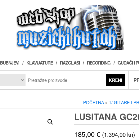
BUBNJEVI
KLAVIJATURE
RAZGLASI
RECORDING
GUDAČI I 
PR
KRENI
POČETNA
»
1/ GITARE I P
LUSITANA GC2
185,00
€
(1.394,00 kn)