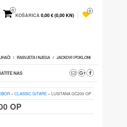
0
0
KOŠARICA
0,00 € (0,00 KN)
PUHAČI
RASVJETA I NJEGA
JACKOVI I POKLONI
ATITE NAS
RIBOR
»
CLASSIC GITARE
» LUSITANA GC200 OP
00 OP