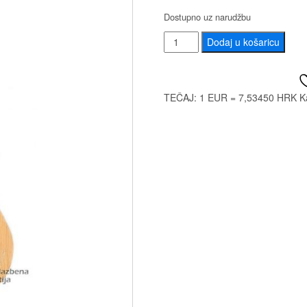
Dostupno uz narudžbu
LUSITANA
Dodaj u košaricu
GC200
OP
količina
TEČAJ: 1 EUR = 7,53450 HRK
K