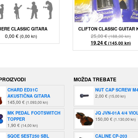
JERE CLASSIC GITARA
CLIFTON CLASSIC GUITAR 
Izv
0,00
€
25,00
€
(0,00 kn)
(188,00 kn)
cij
Tre
19,24
€
(145,00 kn)
bil
cij
je:
je:
25,
19,
(18
(14
kn)
kn)
 PROIZVODI
MOŽDA TREBATE
CHARD ED31C
NUT CAP SCREW M
AKUSTIČNA GITARA
2,00
€
(15,00 kn)
145,00
€
(1.093,00 kn)
MK PEDAL FOOTSWITCH
JQ JVN-01A 4/4 VIO
TOPPER
150,00
€
(1.130,00 kn)
1,90
€
(14,00 kn)
SQOE SEST250 SBL
CALINE CP-203