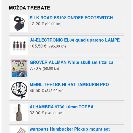
cijena
cijena
bila
je:
MOŽDA TREBATE
je:
140,00 €
SILK ROAD FS102 ON/OFF FOOTSWITCH
220,00 €
(1.055,00
12,20
€
(92,00 kn)
(1.658,00
kn).
kn).
JJ-ELECTRONIC EL84 quad upareno LAMPE
105,50
€
(795,00 kn)
GROVER ALLMAN White skull set trzalica
7,70
€
(58,00 kn)
MEINL THH1BK HI HAT TAMBURIN PRO
45,50
€
(343,00 kn)
ALHAMBRA 9730 10mm TORBA
33,00
€
(249,00 kn)
warrparts Humbucker Pickup mount set