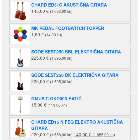
CHARD ED31C AKUSTIČNA GITARA
145,00
€
(1.093,00 kn)
MK PEDAL FOOTSWITCH TOPPER
1,90
€
(14,00 kn)
SQOE SEST250 SBL ELEKTRIČNA GITARA
225,00
€
(1.695,00 kn)
SQOE SEST250 BK ELEKTRIČNA GITARA
225,00
€
(1.695,00 kn)
GMUSIC GKD003 BATIĆ
15,00
€
(113,00 kn)
CHARD ED15 N FEQ ELEKTRO AKUSTIČNA
GITARA
Izvorna
Trenutna
220,00
€
140,00
€
(1.658,00 kn)
(1.055,00 kn)