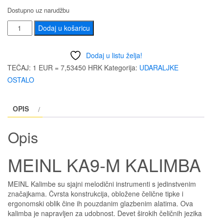
Dostupno uz narudžbu
MEINL
Dodaj u košaricu
KA9-
M
Dodaj u listu želja!
KALIMBA
TEČAJ: 1 EUR = 7,53450 HRK
Kategorija:
UDARALJKE
količina
OSTALO
OPIS
Opis
MEINL KA9-M KALIMBA
MEINL Kalimbe su sjajni melodični instrumenti s jedinstvenim
značajkama. Čvrsta konstrukcija, obložene čelične tipke i
ergonomski oblik čine ih pouzdanim glazbenim alatima. Ova
kalimba je napravljen za udobnost. Devet širokih čeličnih jezika