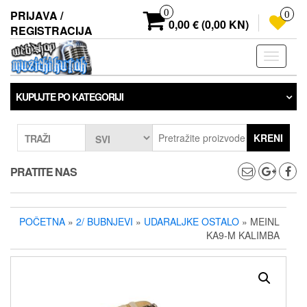
Preskoči
0
PRIJAVA /
0
na
0,00 € (0,00 KN)
REGISTRACIJA
sadržaj
Prebaci
navigaci
KUPUJTE PO KATEGORIJI
KRENI
TRAŽI
PRATITE NAS
POČETNA
»
2/ BUBNJEVI
»
UDARALJKE OSTALO
» MEINL
KA9-M KALIMBA