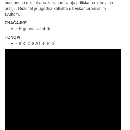
posebno je dizajnirano za raspršivanje pritiska na vrhovima
prstiju. Rezultat je ugodna kalimba s beskompromisnim
zvukom.
ZNAČAJKE
• Ergonomski oblik
TONOVI
• a’ c” c’ a A f’ e’ e” b’