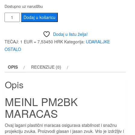
Dostupno uz narudžbu
MEINL
Dodaj u košaricu
PM2BK
MARACAS
Dodaj u listu želja!
količina
TEČAJ: 1 EUR = 7,53450 HRK
Kategorija:
UDARALJKE
OSTALO
OPIS
RECENZIJE (0)
Opis
MEINL PM2BK
MARACAS
Ovaj lagani plastični maracas osigurava stabilnost i snažnu
projekciju zvuka. Proizvodi glasan i jasan zvuk. Vrlo je izdržljiv i