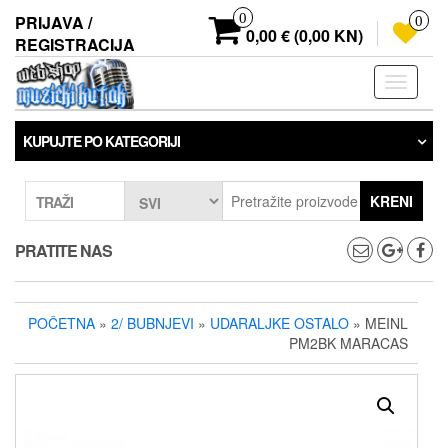
Preskoči
0
PRIJAVA /
0
na
0,00 € (0,00 KN)
REGISTRACIJA
sadržaj
Prebaci
navigaci
KUPUJTE PO KATEGORIJI
KRENI
TRAŽI
PRATITE NAS
POČETNA
»
2/ BUBNJEVI
»
UDARALJKE OSTALO
» MEINL
PM2BK MARACAS