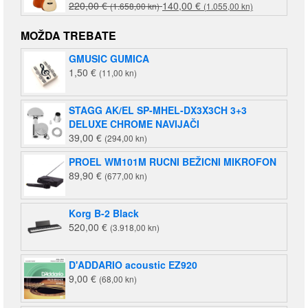
Izvorna
Trenutna
220,00
€
140,00
€
(1.658,00 kn)
(1.055,00 kn)
cijena
cijena
bila
je:
MOŽDA TREBATE
je:
140,00 €
GMUSIC GUMICA
220,00 €
(1.055,00
1,50
€
(11,00 kn)
(1.658,00
kn).
kn).
STAGG AK/EL SP-MHEL-DX3X3CH 3+3
DELUXE CHROME NAVIJAČI
39,00
€
(294,00 kn)
PROEL WM101M RUCNI BEŽICNI MIKROFON
89,90
€
(677,00 kn)
Korg B-2 Black
520,00
€
(3.918,00 kn)
D'ADDARIO acoustic EZ920
9,00
€
(68,00 kn)