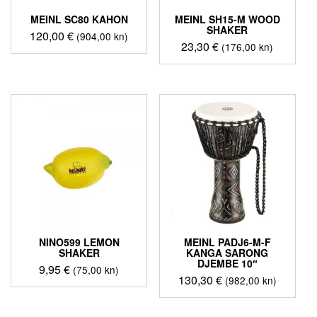
MEINL SC80 KAHON
MEINL SH15-M WOOD
SHAKER
120,00
€
(904,00 kn)
23,30
€
(176,00 kn)
NINO599 LEMON
MEINL PADJ6-M-F
SHAKER
KANGA SARONG
DJEMBE 10″
9,95
€
(75,00 kn)
130,30
€
(982,00 kn)