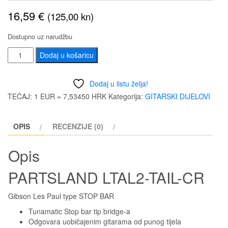
16,59
€
(125,00 kn)
Dostupno uz narudžbu
PARTSLAND
Dodaj u košaricu
LTAL2-
TAIL-
Dodaj u listu želja!
CR
TEČAJ: 1 EUR = 7,53450 HRK
Kategorija:
GITARSKI DIJELOVI
količina
OPIS
RECENZIJE (0)
Opis
PARTSLAND LTAL2-TAIL-CR
Gibson Les Paul type STOP BAR
Tunamatic Stop bar tip bridge-a
Odgovara uobičajenim gitarama od punog tijela