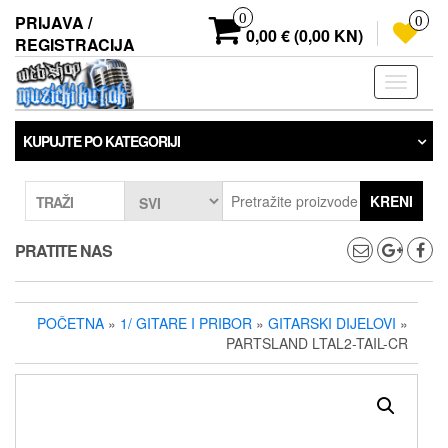
Preskoči
0
PRIJAVA /
0
na
0,00 € (0,00 KN)
REGISTRACIJA
sadržaj
Prebaci
navigaci
KUPUJTE PO KATEGORIJI
KRENI
TRAŽI
PRATITE NAS
POČETNA
»
1/ GITARE I PRIBOR
»
GITARSKI DIJELOVI
»
PARTSLAND LTAL2-TAIL-CR