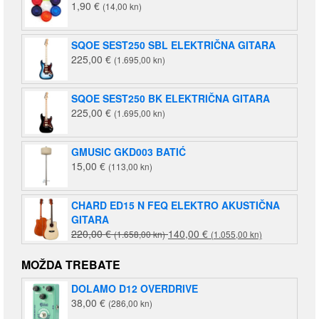
1,90
€
(14,00 kn)
SQOE SEST250 SBL ELEKTRIČNA GITARA
225,00
€
(1.695,00 kn)
SQOE SEST250 BK ELEKTRIČNA GITARA
225,00
€
(1.695,00 kn)
GMUSIC GKD003 BATIĆ
15,00
€
(113,00 kn)
CHARD ED15 N FEQ ELEKTRO AKUSTIČNA
GITARA
Izvorna
Trenutna
220,00
€
140,00
€
(1.658,00 kn)
(1.055,00 kn)
cijena
cijena
bila
je:
MOŽDA TREBATE
je:
140,00 €
DOLAMO D12 OVERDRIVE
220,00 €
(1.055,00
38,00
€
(286,00 kn)
(1.658,00
kn).
kn).