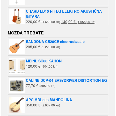
CHARD ED15 N FEQ ELEKTRO AKUSTIČNA
GITARA
Izvorna
Trenutna
220,00
€
140,00
€
(1.658,00 kn)
(1.055,00 kn)
cijena
cijena
bila
je:
MOŽDA TREBATE
je:
140,00 €
SANDONA CS20CE electroclassic
220,00 €
(1.055,00
295,00
€
(2.223,00 kn)
(1.658,00
kn).
kn).
MEINL SC80 KAHON
120,00
€
(904,00 kn)
CALINE DCP-04 EASYDRIVER DISTORTION EQ
77,70
€
(585,00 kn)
APC MDL308 MANDOLINA
350,00
€
(2.637,00 kn)