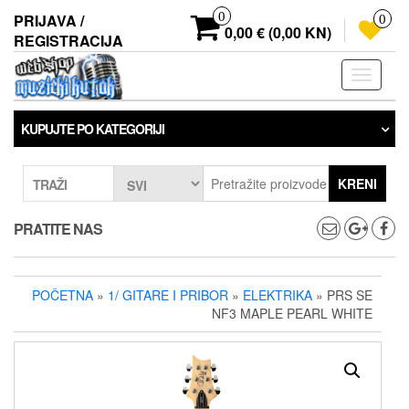
Preskoči
0
PRIJAVA /
0
na
0,00 € (0,00 KN)
REGISTRACIJA
sadržaj
Prebaci
navigaci
KUPUJTE PO KATEGORIJI
KRENI
TRAŽI
PRATITE NAS
POČETNA
»
1/ GITARE I PRIBOR
»
ELEKTRIKA
» PRS SE
NF3 MAPLE PEARL WHITE