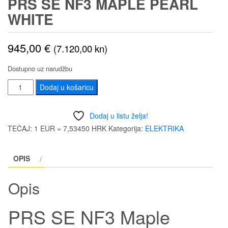
PRS SE NF3 MAPLE PEARL
WHITE
945,00
€
(7.120,00 kn)
Dostupno uz narudžbu
PRS
Dodaj u košaricu
SE
NF3
Dodaj u listu želja!
Maple
TEČAJ: 1 EUR = 7,53450 HRK
Kategorija:
ELEKTRIKA
Pearl
White
OPIS
količina
Opis
PRS SE NF3 Maple