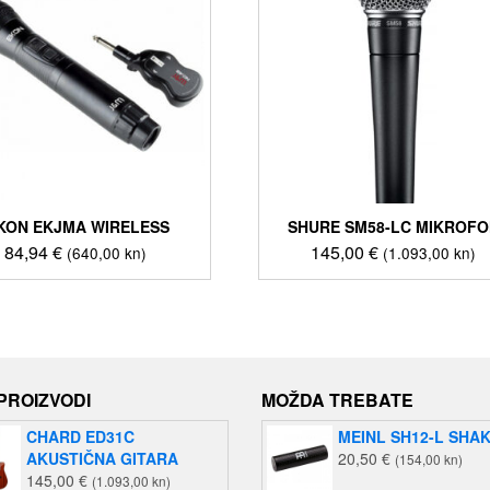
IKON EKJMA WIRELESS
SHURE SM58-LC MIKROFO
84,94
€
145,00
€
(640,00 kn)
(1.093,00 kn)
 PROIZVODI
MOŽDA TREBATE
CHARD ED31C
MEINL SH12-L SHA
AKUSTIČNA GITARA
20,50
€
(154,00 kn)
145,00
€
(1.093,00 kn)