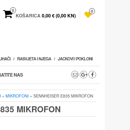
0
0
KOŠARICA
0,00 € (0,00 KN)
PUHAČI
RASVJETA I NJEGA
JACKOVI I POKLONI
ATITE NAS
I
»
MIKROFONI
» SENNHEISER E835 MIKROFON
835 MIKROFON