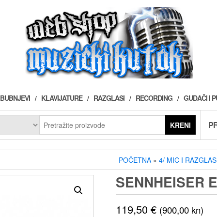
BUBNJEVI
KLAVIJATURE
RAZGLASI
RECORDING
GUDAČI I 
PR
KRENI
POČETNA
»
4/ MIC I RAZGLAS
SENNHEISER E
119,50
€
(900,00 kn)