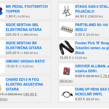
MK PEDAL FOOTSWITCH
STAGG GAS-5 STAL
TOPPER
POJAČALO
1,90
€
44,90
€
(14,00 kn)
(338,00 kn)
SQOE SEST250 SBL
PARTSLAND S5-105
ELEKTRIČNA GITARA
SEDLO
225,00
€
3,00
€
(1.695,00 kn)
(23,00 kn)
SQOE SEST250 BK
Fender Pick 'N' Stra
ELEKTRIČNA GITARA
Tekstilni remen za g
225,00
€
Black
(1.695,00 kn)
15,00
€
(113,00 kn)
GMUSIC GKD003 BATIĆ
15,00
€
GROVER ALLMAN, s
(113,00 kn)
trzalica DDS1
Izvor
9,03
€
7,70
(68,00 kn)
CHARD ED15 N FEQ
Trenutna
cijena
(58,00 kn)
ELEKTRO AKUSTIČNA
cijena
bila
GITARA
DUNLOP HE58 SAX
je:
je:
Izvorna
0
€
140,00
€
NCKCLNR VINYL
(1.658,00 kn)
7,70 €
9,03 
Trenutna
cijena
8,63
€
00 kn)
(65,00 kn)
(58,00
(68,0
cijena
bila
kn).
kn).
je:
je: