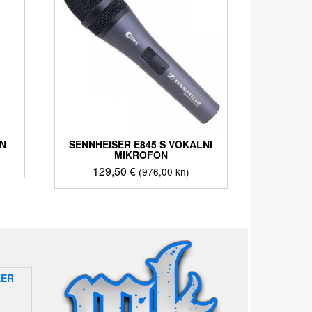
N
SENNHEISER E845 S VOKALNI
MIKROFON
129,50
€
(976,00 kn)
KER