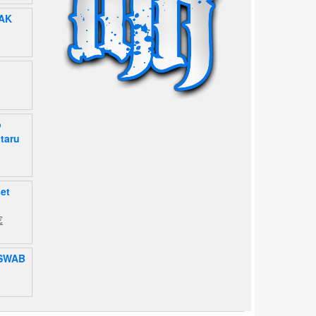
AK
p
itaru
et
na
€
 SWAB
€
0