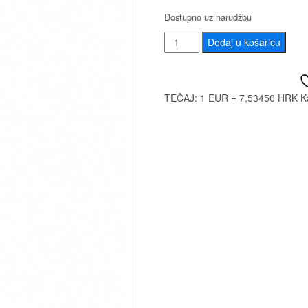
Dostupno uz narudžbu
SENNHEISER
Dodaj u košaricu
E835
MIKROFON
količina
TEČAJ: 1 EUR = 7,53450 HRK
K