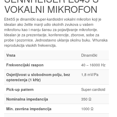
VOKALNI MIKROFON
E845S je dinamički super-kardioidni vokalni mikrofon koji je
idealan ako želite manji udio okolnih zvukova u vašem
mikrofonu kao i manju šansu za pojavljivanje mikrofonije.
Idealan je za prezentacije, konferencije, zborove, sobe za
probe i pozornice. Jednostavno uklanja okolnu buku. Vrhunska
reprodukcija visokih frekvencija.
Vrsta
Dinamički
Frekvencijski raspon
40 – 16000 Hz
Osjetljivost u slobodnom polju, bez
1,8 mV/Pa
opterećenja (1 kHz)
Pick-up pattern
Super-cardioid
Nominalna impedancija
350 Ω
Min. završna impedancija
1000 Ω