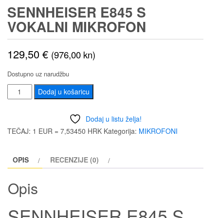
SENNHEISER E845 S
VOKALNI MIKROFON
129,50
€
(976,00 kn)
Dostupno uz narudžbu
SENNHEISER
Dodaj u košaricu
E845
S
Dodaj u listu želja!
VOKALNI
TEČAJ: 1 EUR = 7,53450 HRK
Kategorija:
MIKROFONI
MIKROFON
količina
OPIS
RECENZIJE (0)
Opis
SENNHEISER E845 S