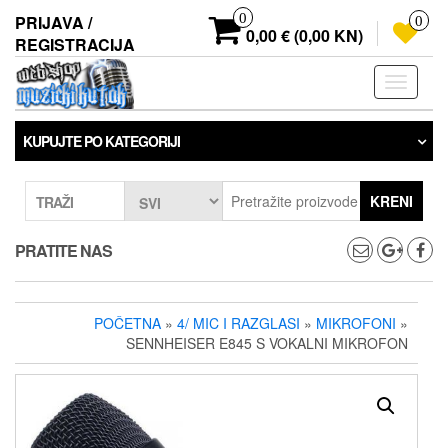
Preskoči
0
PRIJAVA /
0
na
0,00 € (0,00 KN)
REGISTRACIJA
sadržaj
Prebaci
navigaci
KUPUJTE PO KATEGORIJI
KRENI
TRAŽI
PRATITE NAS
POČETNA
»
4/ MIC I RAZGLASI
»
MIKROFONI
»
SENNHEISER E845 S VOKALNI MIKROFON