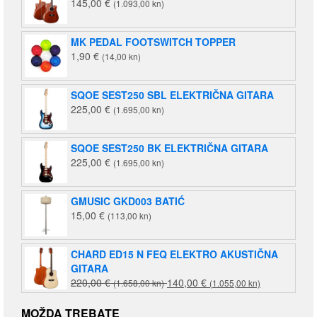
145,00
€
(1.093,00 kn)
MK PEDAL FOOTSWITCH TOPPER
1,90
€
(14,00 kn)
SQOE SEST250 SBL ELEKTRIČNA GITARA
225,00
€
(1.695,00 kn)
SQOE SEST250 BK ELEKTRIČNA GITARA
225,00
€
(1.695,00 kn)
GMUSIC GKD003 BATIĆ
15,00
€
(113,00 kn)
CHARD ED15 N FEQ ELEKTRO AKUSTIČNA
GITARA
Izvorna
Trenutna
220,00
€
140,00
€
(1.658,00 kn)
(1.055,00 kn)
cijena
cijena
bila
je:
MOŽDA TREBATE