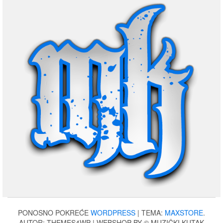
PONOSNO POKREĆE
WORDPRESS
|
TEMA:
MAXSTORE
.
AUTOR: THEMES4WP | WEBSHOP BY © MUZIČKI KUTAK