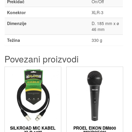
Prekidač
On/Off
Konektor
XLR-3
Dimenzije
D. 185 mm x ø
46 mm
Težina
330 g
Povezani proizvodi
SILKROAD MIC KABEL
PROEL EIKON DM800