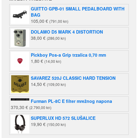
je:
140,00 €
GUITTO GPB-01 SMALL PEDALBOARD WITH
220,00 €
(1.055,00
BAG
(1.658,00
kn).
105,00
€
(791,00 kn)
kn).
DOLAMO D5 MARK 4 DISTORTION
38,00
€
(286,00 kn)
Pickboy Pos-a Grip trzalica 0,70 mm
1,80
€
(14,00 kn)
SAVAREZ 520J CLASSIC HARD TENSION
14,50
€
(109,00 kn)
Furman PL-8C E filter mrežnog napona
370,30
€
(2.790,00 kn)
SUPERLUX HD 572 SLUŠALICE
19,90
€
(150,00 kn)