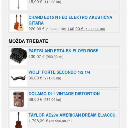
15,00
€
(113,00 kn)
CHARD ED15 N FEQ ELEKTRO AKUSTIČNA
GITARA
Izvorna
Trenutna
220,00
€
140,00
€
(1.658,00 kn)
(1.055,00 kn)
cijena
cijena
bila
je:
MOŽDA TREBATE
je:
140,00 €
PARTSLAND FRT4-BK FLOYD ROSE
220,00 €
(1.055,00
130,07
€
(980,00 kn)
(1.658,00
kn).
kn).
WOLF FORTE SECONDO 1/2 1/4
36,00
€
(271,00 kn)
DOLAMO D11 VINTAGE DISTORTION
38,00
€
(286,00 kn)
TAYLOR AD27e AMERICAN DREAM EL/ACCU
1.798,39
€
(13.550,00 kn)