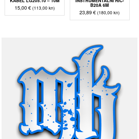
KABEL LG205.10 – 10M
INSTRUMENTALNI RIC-
B20A 6M
15,00
€
(113,00 kn)
23,89
€
(180,00 kn)