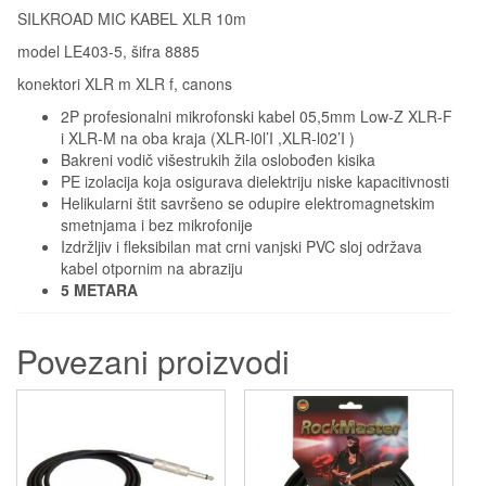
SILKROAD MIC KABEL XLR 10m
model LE403-5, šifra 8885
konektori XLR m XLR f, canons
2P profesionalni mikrofonski kabel 05,5mm Low-Z XLR-F
i XLR-M na oba kraja (XLR-l0l’I ,XLR-l02’I )
Bakreni vodič višestrukih žila oslobođen kisika
PE izolacija koja osigurava dielektriju niske kapacitivnosti
Helikularni štit savršeno se odupire elektromagnetskim
smetnjama i bez mikrofonije
Izdržljiv i fleksibilan mat crni vanjski PVC sloj održava
kabel otpornim na abraziju
5 METARA
Povezani proizvodi