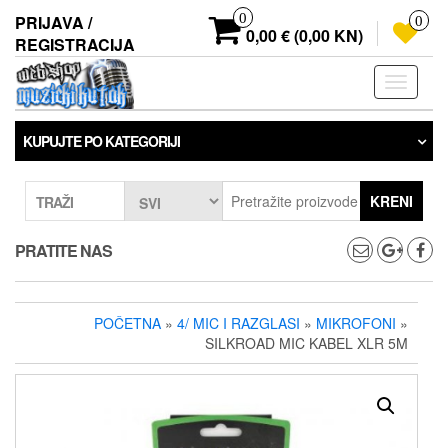
Preskoči
0
PRIJAVA /
0
na
0,00 € (0,00 KN)
REGISTRACIJA
sadržaj
Prebaci
navigaci
KUPUJTE PO KATEGORIJI
KRENI
TRAŽI
PRATITE NAS
POČETNA
»
4/ MIC I RAZGLASI
»
MIKROFONI
»
SILKROAD MIC KABEL XLR 5M