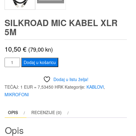
SILKROAD MIC KABEL XLR
5M
10,50
€
(79,00 kn)
SILKROAD
Dodaj u košaricu
MIC
KABEL
Dodaj u listu želja!
XLR
TEČAJ: 1 EUR = 7,53450 HRK
Kategorije:
KABLOVI
,
5M
MIKROFONI
količina
OPIS
RECENZIJE (0)
Opis