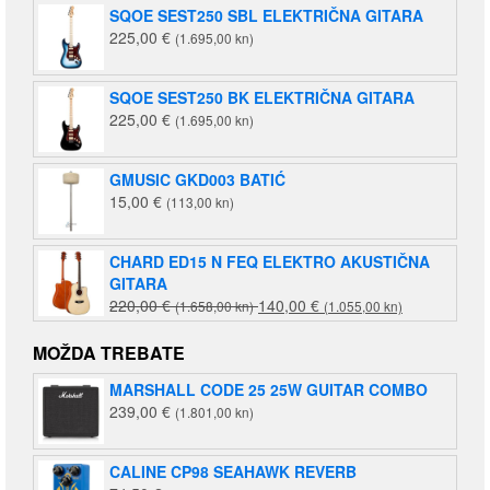
SQOE SEST250 SBL ELEKTRIČNA GITARA
225,00
€
(1.695,00 kn)
SQOE SEST250 BK ELEKTRIČNA GITARA
225,00
€
(1.695,00 kn)
GMUSIC GKD003 BATIĆ
15,00
€
(113,00 kn)
CHARD ED15 N FEQ ELEKTRO AKUSTIČNA
GITARA
Izvorna
Trenutna
220,00
€
140,00
€
(1.658,00 kn)
(1.055,00 kn)
cijena
cijena
bila
je:
MOŽDA TREBATE
je:
140,00 €
MARSHALL CODE 25 25W GUITAR COMBO
220,00 €
(1.055,00
239,00
€
(1.801,00 kn)
(1.658,00
kn).
kn).
CALINE CP98 SEAHAWK REVERB