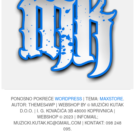
PONOSNO POKREĆE
WORDPRESS
|
TEMA:
MAXSTORE
.
AUTOR: THEMES4WP | WEBSHOP BY © MUZIČKI KUTAK
D.O.O. | I. G. KOVAČIĆA 3B 48000 KOPRIVNICA |
WEBSHOP © 2023 | INFOMAIL;
MUZICKI.KUTAK.KC@GMAIL.COM | KONTAKT: 098 248
095.