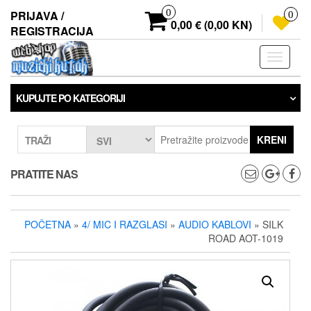
Preskoči
0
PRIJAVA /
0
na
0,00 € (0,00 KN)
REGISTRACIJA
sadržaj
Prebaci
navigaci
KUPUJTE PO KATEGORIJI
KRENI
TRAŽI
PRATITE NAS
POČETNA
»
4/ MIC I RAZGLASI
»
AUDIO KABLOVI
» SILK
ROAD AOT-1019