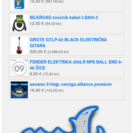
74,50
€
(561,00 kn)
SILKROAD zvučnik kabel LS303-2
12,50
€
(94,00 kn)
GROTE GTLP-02 BLACK ELEKTRIČNA
GITARA
330,00
€
(2.486,00 kn)
FENDER ELEKTRIKA 250LR NPS BALL END 9-
46 ŽICE
9,50
€
(72,00 kn)
savarez 510ajp cantiga alliance premium
18,90
€
(142,00 kn)