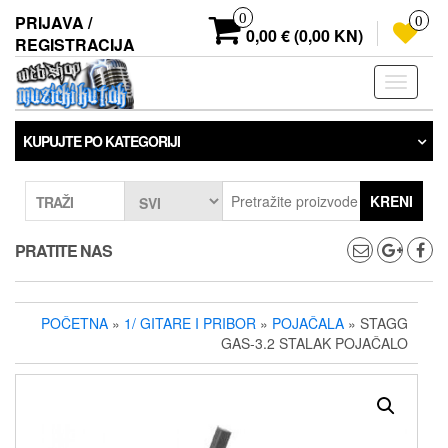
Preskoči
0
PRIJAVA /
0
na
0,00 € (0,00 KN)
REGISTRACIJA
sadržaj
Prebaci
navigaci
KUPUJTE PO KATEGORIJI
KRENI
TRAŽI
PRATITE NAS
POČETNA
»
1/ GITARE I PRIBOR
»
POJAČALA
» STAGG
GAS-3.2 STALAK POJAČALO