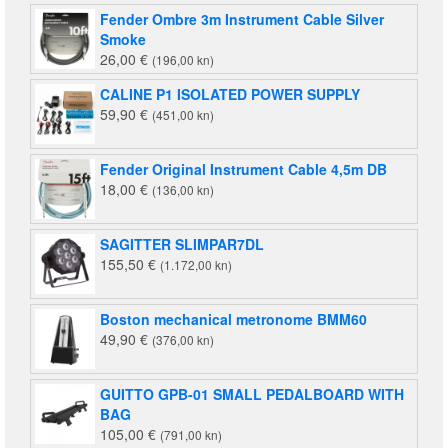
je:
140,00 €
Fender Ombre 3m Instrument Cable Silver
220,00 €
(1.055,00
Smoke
(1.658,00
kn).
26,00
€
(196,00 kn)
kn).
CALINE P1 ISOLATED POWER SUPPLY
59,90
€
(451,00 kn)
Fender Original Instrument Cable 4,5m DB
18,00
€
(136,00 kn)
SAGITTER SLIMPAR7DL
155,50
€
(1.172,00 kn)
Boston mechanical metronome BMM60
49,90
€
(376,00 kn)
GUITTO GPB-01 SMALL PEDALBOARD WITH
BAG
105,00
€
(791,00 kn)