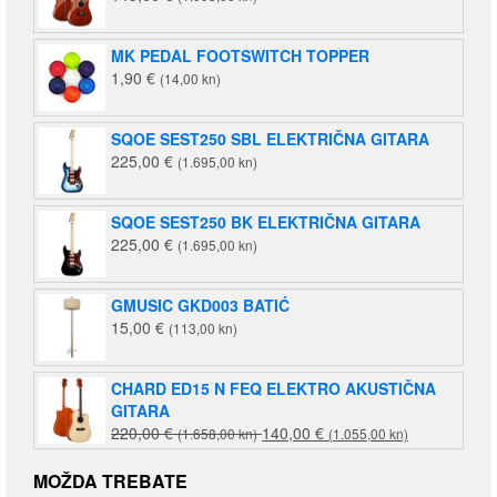
MK PEDAL FOOTSWITCH TOPPER
1,90
€
(14,00 kn)
SQOE SEST250 SBL ELEKTRIČNA GITARA
225,00
€
(1.695,00 kn)
SQOE SEST250 BK ELEKTRIČNA GITARA
225,00
€
(1.695,00 kn)
GMUSIC GKD003 BATIĆ
15,00
€
(113,00 kn)
CHARD ED15 N FEQ ELEKTRO AKUSTIČNA
GITARA
Izvorna
Trenutna
220,00
€
140,00
€
(1.658,00 kn)
(1.055,00 kn)
cijena
cijena
bila
je:
MOŽDA TREBATE