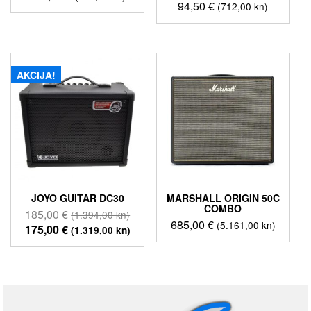
94,50
€
(712,00 kn)
AKCIJA!
JOYO GUITAR DC30
MARSHALL ORIGIN 50C
COMBO
Izvorna
185,00
€
(1.394,00 kn)
685,00
€
(5.161,00 kn)
cijena
Trenutna
175,00
€
(1.319,00 kn)
bila
cijena
je:
je:
185,00 €
175,00 €
(1.394,00
(1.319,00
kn).
kn).