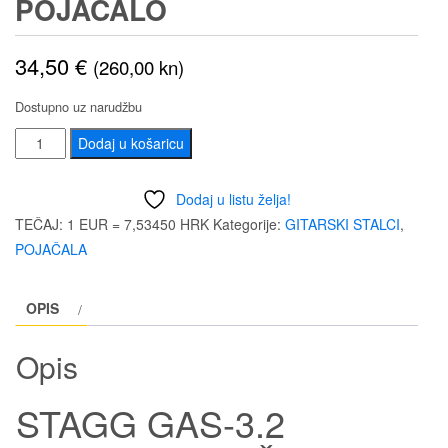
POJAČALO
34,50
€
(260,00 kn)
Dostupno uz narudžbu
STAGG
Dodaj u košaricu
GAS-
3.2
Dodaj u listu želja!
STALAK
TEČAJ: 1 EUR = 7,53450 HRK
Kategorije:
GITARSKI STALCI
,
POJAČALO
POJAČALA
količina
OPIS
Opis
STAGG GAS-3.2