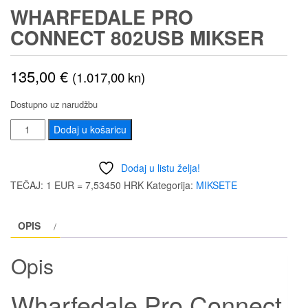
WHARFEDALE PRO
CONNECT 802USB MIKSER
135,00
€
(1.017,00 kn)
Dostupno uz narudžbu
Wharfedale
Dodaj u košaricu
Pro
Connect
Dodaj u listu želja!
802USB
TEČAJ: 1 EUR = 7,53450 HRK
Kategorija:
MIKSETE
mikser
količina
OPIS
Opis
Wharfedale Pro Connect