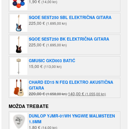
1,90
€
(14,00 kn)
SQOE SEST250 SBL ELEKTRIČNA GITARA
225,00
€
(1.695,00 kn)
SQOE SEST250 BK ELEKTRIČNA GITARA
225,00
€
(1.695,00 kn)
GMUSIC GKD003 BATIĆ
15,00
€
(113,00 kn)
CHARD ED15 N FEQ ELEKTRO AKUSTIČNA
GITARA
Izvorna
Trenutna
220,00
€
140,00
€
(1.658,00 kn)
(1.055,00 kn)
cijena
cijena
bila
je:
MOŽDA TREBATE
je:
140,00 €
DUNLOP YJMR-01WH YNGWIE MALMSTEEN
220,00 €
(1.055,00
1.5MM
(1.658,00
kn).
1,80
€
(14,00 kn)
kn).