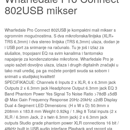
802USB mikser
Wharfedale Pro Connect 802USB je kompaktni mali mikser s
ogromnim mogućnostima. S dva mikrofonska/linijska (XLR+
TRS 6,3mm) i dva stereo linijska (TRS 6,3mm) ulaza, dodan je
i USB port za snimanje na računalo. Tu je još i izlaz za
slušalice, tropojasni EQ na svim kanalima i fantomsko
napajanje za kondenzatorske mikrofone. Wharfedale Pro je
uspio sažeti dovoljno ulaza, izlaza i drugih digitalnih značajki u
tako mali uređaj, pa ga možete ponijeti svuda sa sobom i
snimati u studijskoj kvaliteti!
SPECIFIKACIJE: Channels 6 Inputs 2 x XLR, 6 x 6.3mm jack
Outputs 2 x 6.3mm jack Headphone Output 6.3mm jack EQ 3
Band Phantom Power Yes Signal To Noise Ratio >78dB ±5dB
@ Max Gain Frequency Response 20Hz-20kHz ±2dB Display
Dual 4-Segment LED Dimensions: (H x W x D) 50.9mm x
208mm x 183.8 mm Weight 0.92kg / 1.9kg 8 Total inputs (2 x
XLR / 6.3mm Jack, 2 x twin 6.3mm jack) 2 x 6.3mm jack
outputs Studio grade phantom power XLR connections 16 bit /
48kHz built in USB audio interface Playback and record via