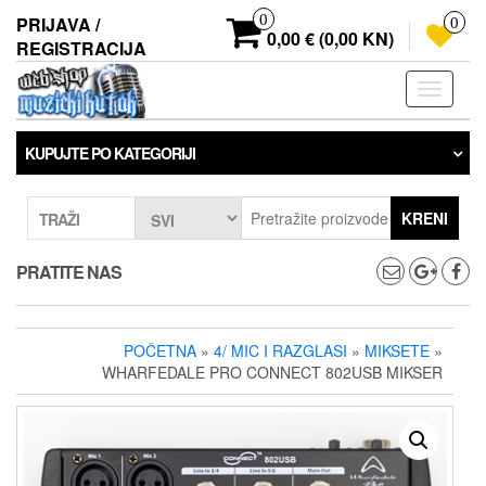
Preskoči
0
PRIJAVA /
0
na
0,00 € (0,00 KN)
REGISTRACIJA
sadržaj
Prebaci
navigaci
KUPUJTE PO KATEGORIJI
KRENI
TRAŽI
PRATITE NAS
POČETNA
»
4/ MIC I RAZGLASI
»
MIKSETE
»
WHARFEDALE PRO CONNECT 802USB MIKSER