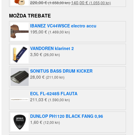
Izvorna
Trenutna
220,00
€
140,00
€
(1.658,00 kn)
(1.055,00 kn)
cijena
cijena
bila
je:
MOŽDA TREBATE
je:
140,00 €
IBANEZ VC44WSCE electro accu
220,00 €
(1.055,00
195,00
€
(1.469,00 kn)
(1.658,00
kn).
kn).
VANDOREN klarinet 2
3,50
€
(26,00 kn)
SONITUS BASS DRUM KICKER
28,00
€
(211,00 kn)
EOL FL-6248S FLAUTA
211,03
€
(1.590,00 kn)
DUNLOP PH1120 BLACK FANG 0,96
1,60
€
(12,00 kn)