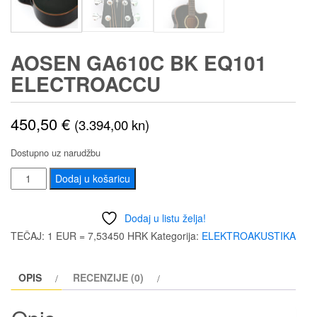
AOSEN GA610C BK EQ101
ELECTROACCU
450,50
€
(3.394,00 kn)
Dostupno uz narudžbu
AOSEN
Dodaj u košaricu
GA610C
BK
Dodaj u listu želja!
EQ101
TEČAJ: 1 EUR = 7,53450 HRK
Kategorija:
ELEKTROAKUSTIKA
ELECTROACCU
količina
OPIS
RECENZIJE (0)