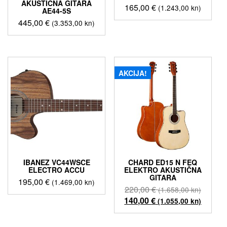
AKUSTIČNA GITARA
165,00
€
(1.243,00 kn)
AE44-5S
445,00
€
(3.353,00 kn)
AKCIJA!
IBANEZ VC44WSCE
CHARD ED15 N FEQ
ELECTRO ACCU
ELEKTRO AKUSTIČNA
GITARA
195,00
€
(1.469,00 kn)
Izvorna
220,00
€
(1.658,00 kn)
cijena
Trenut
140,00
€
(1.055,00 kn)
bila
cijena
je:
je: