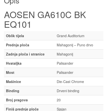
Opis
AOSEN GA610C BK
EQ101
Oblik tijela
Grand Auditorium
Prednja ploča
Mahagonij – Puno drvo
Zadnja ploča i stranice
Mahagonij
Hvataljka
Palisander
Most
Palisander
Mašinice
Die-Cast Chrome
Binding
Drveni binding
Broj pragova
20
Finiš prednje ploče
Sjajan