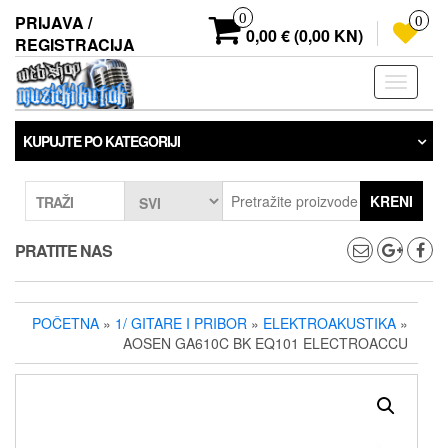
Preskoči
0
PRIJAVA /
0
na
0,00 € (0,00 KN)
REGISTRACIJA
sadržaj
Prebaci
navigaci
KUPUJTE PO KATEGORIJI
KRENI
TRAŽI
PRATITE NAS
POČETNA
»
1/ GITARE I PRIBOR
»
ELEKTROAKUSTIKA
»
AOSEN GA610C BK EQ101 ELECTROACCU