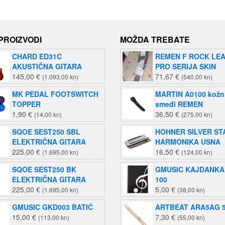
je:
je:
30,53 €
15,26 €
(230,00
(115,00
kn).
kn).
 PROIZVODI
MOŽDA TREBATE
CHARD ED31C
REMEN F ROCK LE
AKUSTIČNA GITARA
PRO SERIJA SKIN
145,00
€
71,67
€
(1.093,00 kn)
(540,00 kn)
MK PEDAL FOOTSWITCH
MARTIN A0100 kožn
TOPPER
smeđi REMEN
1,90
€
36,50
€
(14,00 kn)
(275,00 kn)
SQOE SEST250 SBL
HOHNER SILVER ST
ELEKTRIČNA GITARA
HARMONIKA USNA
225,00
€
16,50
€
(1.695,00 kn)
(124,00 kn)
SQOE SEST250 BK
GMUSIC KAJDANKA
ELEKTRIČNA GITARA
100
225,00
€
5,00
€
(1.695,00 kn)
(38,00 kn)
GMUSIC GKD003 BATIĆ
ARTBEAT ARA5AG 
15,00
€
7,30
€
(113,00 kn)
(55,00 kn)