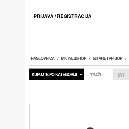
Preskoči
na
sadržaj
PRIJAVA / REGISTRACIJA
NASLOVNICA
MK WEBSHOP
GITARE I PRIBOR
KUPUJTE PO KATEGORIJI
TRAŽI