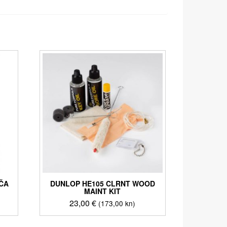
AČA
DUNLOP HE105 CLRNT WOOD
MAINT KIT
23,00
€
(173,00 kn)