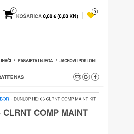
0
0
KOŠARICA
0,00 € (0,00 KN)
PUHAČI
RASVJETA I NJEGA
JACKOVI I POKLONI
ATITE NAS
IBOR
» DUNLOP HE106 CLRNT COMP MAINT KIT
 CLRNT COMP MAINT