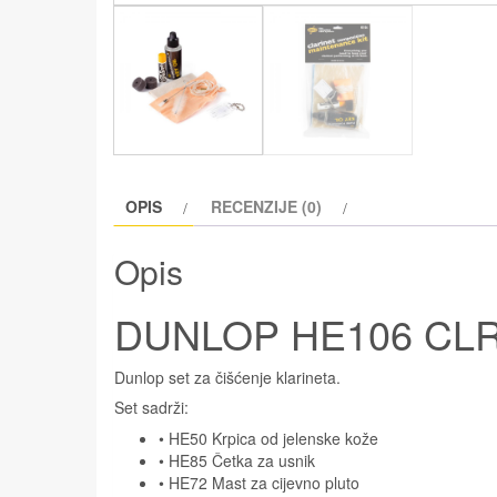
OPIS
RECENZIJE (0)
Opis
DUNLOP HE106 CLR
Dunlop set za čišćenje klarineta.
Set sadrži:
• HE50 Krpica od jelenske kože
• HE85 Četka za usnik
• HE72 Mast za cijevno pluto