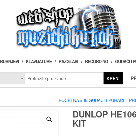
BUBNJEVI
KLAVIJATURE
RAZGLASI
RECORDING
GUDAČI I 
PR
KRENI
POČETNA
»
6/ GUDAČI I PUHAČI
»
PR
DUNLOP HE106
KIT