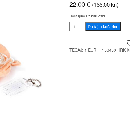
22,00
€
(166,00 kn)
Dostupno uz narudžbu
DUNLOP
Dodaj u košaricu
HE106
CLRNT
COMP
TEČAJ: 1 EUR = 7,53450 HRK
K
MAINT
KIT
količina