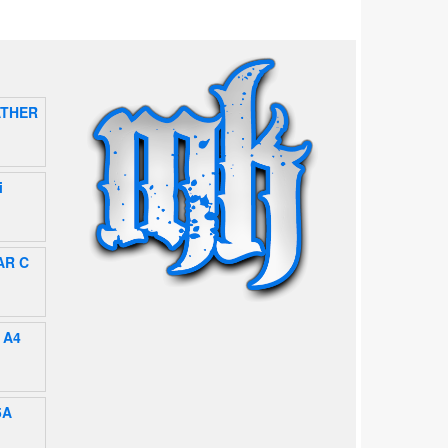
ATHER
i
AR C
 A4
5A