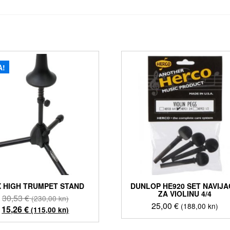
A!
 HIGH TRUMPET STAND
DUNLOP HE920 SET NAVIJ
ZA VIOLINU 4/4
Izvorna
30,53
€
(230,00 kn)
25,00
€
(188,00 kn)
cijena
Trenutna
15,26
€
(115,00 kn)
bila
cijena