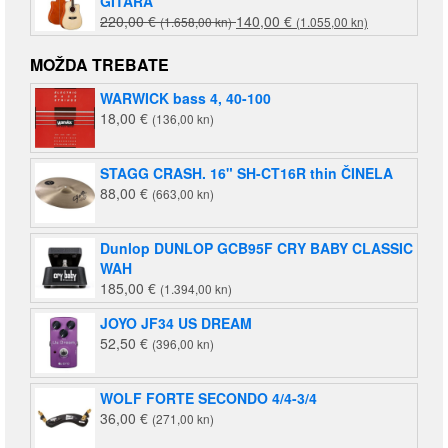
GITARA
Izvorna
Trenutna
220,00
€
140,00
€
(1.658,00 kn)
(1.055,00 kn)
cijena
cijena
bila
je:
MOŽDA TREBATE
je:
140,00 €
WARWICK bass 4, 40-100
220,00 €
(1.055,00
18,00
€
(136,00 kn)
(1.658,00
kn).
kn).
STAGG CRASH. 16" SH-CT16R thin ČINELA
88,00
€
(663,00 kn)
Dunlop DUNLOP GCB95F CRY BABY CLASSIC
WAH
185,00
€
(1.394,00 kn)
JOYO JF34 US DREAM
52,50
€
(396,00 kn)
WOLF FORTE SECONDO 4/4-3/4
36,00
€
(271,00 kn)