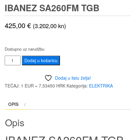
IBANEZ SA260FM TGB
425,00
€
(3.202,00 kn)
Dostupno uz narudžbu
IBANEZ
Dodaj u košaricu
SA260FM
TGB
Dodaj u listu želja!
količina
TEČAJ: 1 EUR = 7,53450 HRK
Kategorija:
ELEKTRIKA
OPIS
Opis
IBANEZ SA260FM TGB