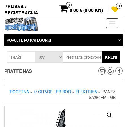
Preskoči
0
PRIJAVA /
0
na
0,00 € (0,00 KN)
REGISTRACIJA
sadržaj
Prebaci
navigaci
KUPUJTE PO KATEGORIJI
KRENI
TRAŽI
PRATITE NAS
POČETNA
»
1/ GITARE I PRIBOR
»
ELEKTRIKA
» IBANEZ
SA260FM TGB