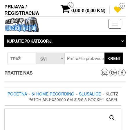
Preskoči
0
PRIJAVA /
0
na
0,00 € (0,00 KN)
REGISTRACIJA
sadržaj
Prebaci
navigaci
KUPUJTE PO KATEGORIJI
KRENI
TRAŽI
PRATITE NAS
POČETNA
»
5/ HOME RECORDING
»
SLUŠALICE
» KLOTZ
PATCH AS-EX30600 6M 3,5/6,3 SOCKET KABEL