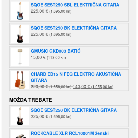
SQOE SEST250 SBL ELEKTRIČNA GITARA
225,00
€
(1.695,00 kn)
SQOE SEST250 BK ELEKTRIČNA GITARA
225,00
€
(1.695,00 kn)
GMUSIC GKD003 BATIĆ
15,00
€
(113,00 kn)
CHARD ED15 N FEQ ELEKTRO AKUSTIČNA
GITARA
Izvorna
Trenutna
220,00
€
140,00
€
(1.658,00 kn)
(1.055,00 kn)
cijena
cijena
bila
je:
MOŽDA TREBATE
je:
140,00 €
SQOE SEST250 BK ELEKTRIČNA GITARA
220,00 €
(1.055,00
225,00
€
(1.695,00 kn)
(1.658,00
kn).
kn).
ROCKCABLE XLR RCL10001M ženski