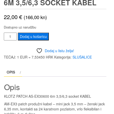
6M 3,5/6,3 SOCKET KABEL
22,00
€
(166,00 kn)
Dostupno uz narudžbu
KLOTZ
Dodaj u košaricu
PATCH
AS-
Dodaj u listu želja!
EX30600
TEČAJ: 1 EUR = 7,53450 HRK
Kategorija:
SLUŠALICE
6m
3,5/6,3
OPIS
socket
KABEL
Opis
količina
KLOTZ PATCH AS-EX30600 6m 3,5/6,3 socket KABEL
AM-EX3 patch produžni kabel – mini jack 3,5 mm – ženski jack
6,35 mm, kontakti sa 24 karatnom pozlatom, vrlo fleksibilan i
izdržljiv, 6 m dužina.