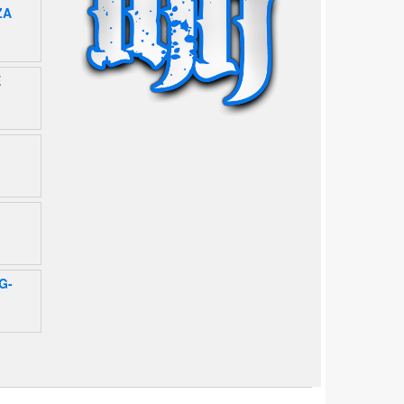
ZA
E
G-