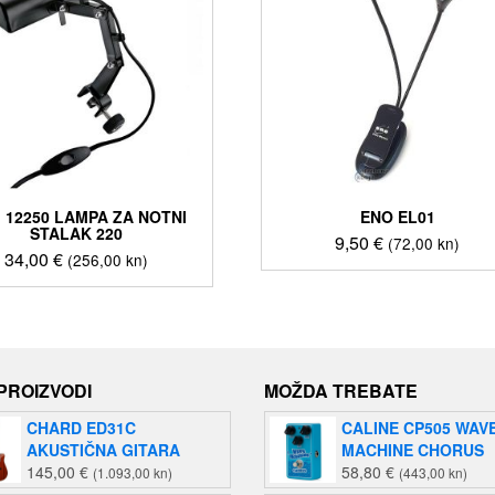
 12250 LAMPA ZA NOTNI
ENO EL01
STALAK 220
9,50
€
(72,00 kn)
34,00
€
(256,00 kn)
 PROIZVODI
MOŽDA TREBATE
CHARD ED31C
CALINE CP505 WAV
AKUSTIČNA GITARA
MACHINE CHORUS
145,00
€
58,80
€
(1.093,00 kn)
(443,00 kn)