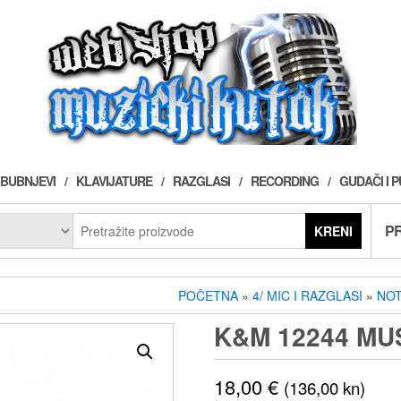
BUBNJEVI
KLAVIJATURE
RAZGLASI
RECORDING
GUDAČI I 
PR
KRENI
POČETNA
»
4/ MIC I RAZGLASI
»
NOT
K&M 12244 MU
18,00
€
(136,00 kn)