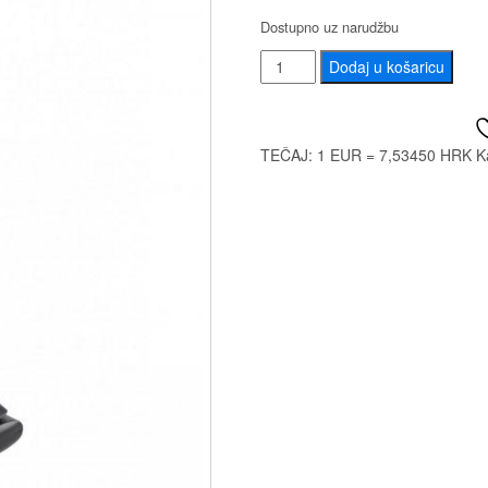
Dostupno uz narudžbu
K&M
Dodaj u košaricu
12244
MUSIC
STAND
TEČAJ: 1 EUR = 7,53450 HRK
K
LIGHT
količina