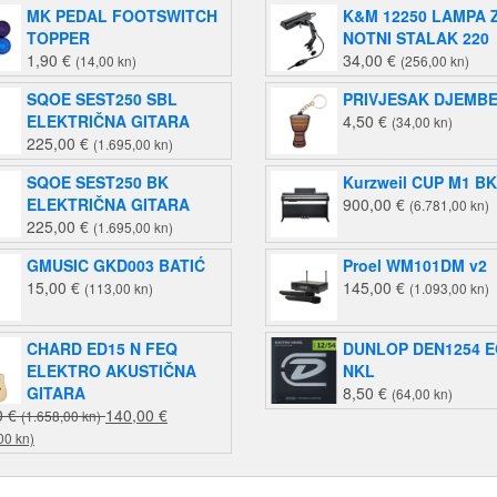
MK PEDAL FOOTSWITCH
K&M 12250 LAMPA 
TOPPER
NOTNI STALAK 220
1,90
€
34,00
€
(14,00 kn)
(256,00 kn)
SQOE SEST250 SBL
PRIVJESAK DJEMB
ELEKTRIČNA GITARA
4,50
€
(34,00 kn)
225,00
€
(1.695,00 kn)
SQOE SEST250 BK
Kurzweil CUP M1 BK
ELEKTRIČNA GITARA
900,00
€
(6.781,00 kn)
225,00
€
(1.695,00 kn)
GMUSIC GKD003 BATIĆ
Proel WM101DM v2
15,00
€
145,00
€
(113,00 kn)
(1.093,00 kn)
CHARD ED15 N FEQ
DUNLOP DEN1254 E
ELEKTRO AKUSTIČNA
NKL
GITARA
8,50
€
(64,00 kn)
Izvorna
0
€
140,00
€
(1.658,00 kn)
Trenutna
cijena
00 kn)
cijena
bila
je:
je: