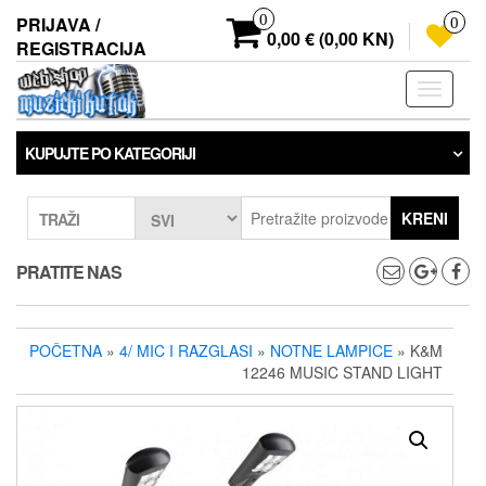
Preskoči
0
PRIJAVA /
0
na
0,00 € (0,00 KN)
REGISTRACIJA
sadržaj
Prebaci
navigaci
KUPUJTE PO KATEGORIJI
KRENI
TRAŽI
PRATITE NAS
POČETNA
»
4/ MIC I RAZGLASI
»
NOTNE LAMPICE
» K&M
12246 MUSIC STAND LIGHT