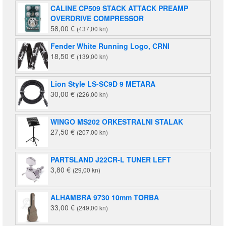
CALINE CP509 STACK ATTACK PREAMP
220,00 €
(1.055,00
OVERDRIVE COMPRESSOR
(1.658,00
kn).
58,00
€
(437,00 kn)
kn).
Fender White Running Logo, CRNI
18,50
€
(139,00 kn)
Lion Style LS-SC9D 9 METARA
30,00
€
(226,00 kn)
WINGO MS202 ORKESTRALNI STALAK
27,50
€
(207,00 kn)
PARTSLAND J22CR-L TUNER LEFT
3,80
€
(29,00 kn)
ALHAMBRA 9730 10mm TORBA
33,00
€
(249,00 kn)