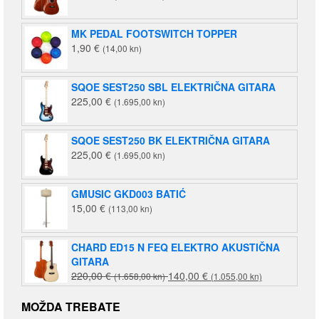
MK PEDAL FOOTSWITCH TOPPER
1,90
€
(14,00 kn)
SQOE SEST250 SBL ELEKTRIČNA GITARA
225,00
€
(1.695,00 kn)
SQOE SEST250 BK ELEKTRIČNA GITARA
225,00
€
(1.695,00 kn)
GMUSIC GKD003 BATIĆ
15,00
€
(113,00 kn)
CHARD ED15 N FEQ ELEKTRO AKUSTIČNA
GITARA
Izvorna
Trenutna
220,00
€
140,00
€
(1.658,00 kn)
(1.055,00 kn)
cijena
cijena
bila
je:
MOŽDA TREBATE
je:
140,00 €