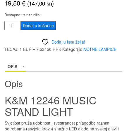
19,50
€
(147,00 kn)
Dostupno uz narudžbu
K&M
Dodaj u košaricu
12246
MUSIC
Dodaj u listu želja!
STAND
TEČAJ: 1 EUR = 7,53450 HRK
Kategorija:
NOTNE LAMPICE
LIGHT
količina
OPIS
Opis
K&M 12246 MUSIC
STAND LIGHT
Svjetlost pruža udobnost i svestranost prilagodbe raznim
potrebama rasvjete kroz 4 snažne LED diode na svakoj glavi i