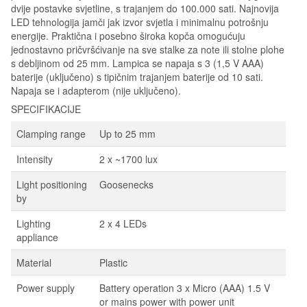
dvije postavke svjetline, s trajanjem do 100.000 sati. Najnovija
LED tehnologija jamči jak izvor svjetla i minimalnu potrošnju
energije. Praktična i posebno široka kopča omogućuju
jednostavno pričvršćivanje na sve stalke za note ili stolne plohe
s debljinom od 25 mm. Lampica se napaja s 3 (1,5 V AAA)
baterije (uključeno) s tipičnim trajanjem baterije od 10 sati.
Napaja se i adapterom (nije uključeno).
SPECIFIKACIJE
Clamping range
Up to 25 mm
Intensity
2 x ~1700 lux
Light positioning
Goosenecks
by
Lighting
2 x 4 LEDs
appliance
Material
Plastic
Power supply
Battery operation 3 x Micro (AAA) 1.5 V
or mains power with power unit