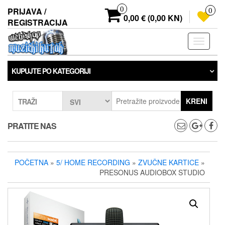
Preskoči
0
PRIJAVA /
0
na
0,00 € (0,00 KN)
REGISTRACIJA
sadržaj
Prebaci
navigaci
KUPUJTE PO KATEGORIJI
KRENI
TRAŽI
PRATITE NAS
POČETNA
»
5/ HOME RECORDING
»
ZVUČNE KARTICE
»
PRESONUS AUDIOBOX STUDIO