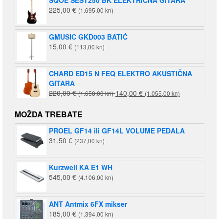
SQOE SEST250 BK ELEKTRIČNA GITARA
225,00
€
(1.695,00 kn)
GMUSIC GKD003 BATIĆ
15,00
€
(113,00 kn)
CHARD ED15 N FEQ ELEKTRO AKUSTIČNA
GITARA
Izvorna
Trenutna
220,00
€
140,00
€
(1.658,00 kn)
(1.055,00 kn)
cijena
cijena
bila
je:
MOŽDA TREBATE
je:
140,00 €
PROEL GF14 ili GF14L VOLUME PEDALA
220,00 €
(1.055,00
31,50
€
(237,00 kn)
(1.658,00
kn).
kn).
Kurzweil KA E1 WH
545,00
€
(4.106,00 kn)
ANT Antmix 6FX mikser
185,00
€
(1.394,00 kn)