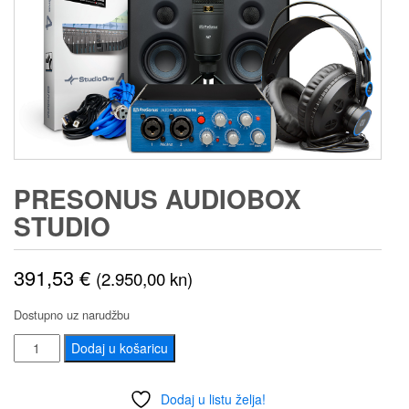
PRESONUS AUDIOBOX
STUDIO
391,53
€
(2.950,00 kn)
Dostupno uz narudžbu
PRESONUS
Dodaj u košaricu
AudioBox
Studio
Dodaj u listu želja!