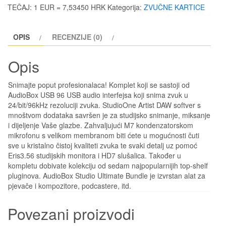
količina
TEČAJ: 1 EUR = 7,53450 HRK
Kategorija:
ZVUČNE KARTICE
OPIS
RECENZIJE (0)
Opis
Snimajte poput profesionalaca! Komplet koji se sastoji od
AudioBox USB 96 USB audio interfejsa koji snima zvuk u
24/bit/96kHz rezoluciji zvuka. StudioOne Artist DAW softver s
mnoštvom dodataka savršen je za studijsko snimanje, miksanje
i dijeljenje Vaše glazbe. Zahvaljujući M7 kondenzatorskom
mikrofonu s velikom membranom biti ćete u mogućnosti čuti
sve u kristalno čistoj kvaliteti zvuka te svaki detalj uz pomoć
Eris3.56 studijskih monitora i HD7 slušalica. Također u
kompletu dobivate kolekciju od sedam najpopularnijih top-shelf
pluginova. AudioBox Studio Ultimate Bundle je izvrstan alat za
pjevače i kompozitore, podcastere, itd.
Povezani proizvodi