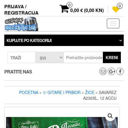
Preskoči
0
PRIJAVA /
0
na
0,00 € (0,00 KN)
REGISTRACIJA
sadržaj
Prebaci
navigaci
KUPUJTE PO KATEGORIJI
KRENI
TRAŽI
PRATITE NAS
POČETNA
»
1/ GITARE I PRIBOR
»
ŽICE
» SAVAREZ
A230XL, 12 ACCU