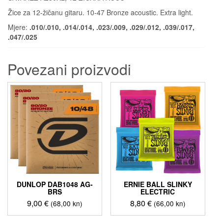
Žice za 12-žičanu gitaru. 10-47 Bronze acoustic. Extra light.
Mjere:
.010/.010, .014/.014, .023/.009, .029/.012, .039/.017,
.047/.025
Povezani proizvodi
DUNLOP DAB1048 AG-
ERNIE BALL SLINKY
BRS
ELECTRIC
9,00
€
8,80
€
(68,00 kn)
(66,00 kn)
Ovaj