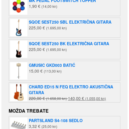
MK PEDAL FOOTSWITCH TOPPER
1,90
€
(14,00 kn)
SQOE SEST250 SBL ELEKTRIČNA GITARA
225,00
€
(1.695,00 kn)
SQOE SEST250 BK ELEKTRIČNA GITARA
225,00
€
(1.695,00 kn)
GMUSIC GKD003 BATIĆ
15,00
€
(113,00 kn)
CHARD ED15 N FEQ ELEKTRO AKUSTIČNA
GITARA
Izvorna
Trenutna
220,00
€
140,00
€
(1.658,00 kn)
(1.055,00 kn)
cijena
cijena
bila
je:
MOŽDA TREBATE
je:
140,00 €
PARTSLAND S4-108 SEDLO
220,00 €
(1.055,00
3,32
€
(25,00 kn)
(1.658,00
kn).