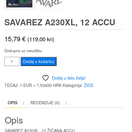
SAVAREZ A230XL, 12 ACCU
15,79
€
(119,00 kn)
Dostupno uz narudžbu
SAVAREZ
Dodaj u košaricu
A230XL,
12
Dodaj u listu želja!
ACCU
TEČAJ: 1 EUR = 7,53450 HRK
Kategorija:
ŽICE
količina
OPIS
RECENZIJE (0)
Opis
SAVAREZ A230XL, 12 ŽIČANA ACCU