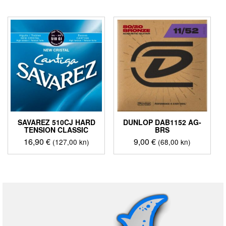
proizvod
ima
više
varijanti.
Opcije
se
mogu
odabrati
na
stranici
proizvoda
SAVAREZ 510CJ HARD
DUNLOP DAB1152 AG-
TENSION CLASSIC
BRS
16,90
€
9,00
€
(127,00 kn)
(68,00 kn)